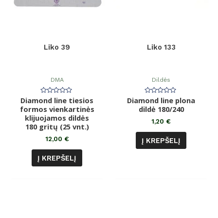
Liko 39
Liko 133
DMA
Dildės
Diamond line tiesios
Įvertinimas:
Diamond line plona
Įvertinimas:
0
0
formos vienkartinės
dildė 180/240
iš
iš
klijuojamos dildės
5
5
1,20
€
180 gritų (25 vnt.)
12,00
€
Į KREPŠELĮ
Į KREPŠELĮ