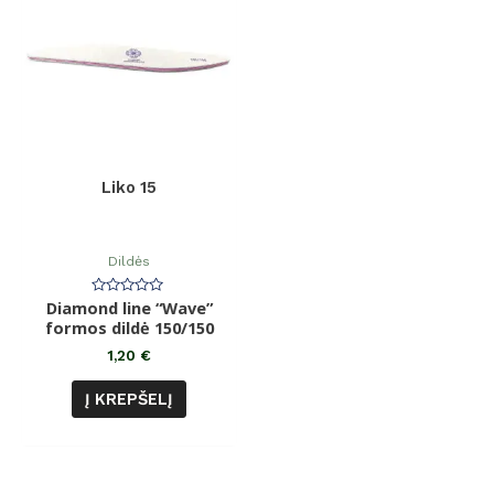
Liko 15
Dildės
Diamond line “Wave”
Įvertinimas:
0
formos dildė 150/150
iš
5
1,20
€
Į KREPŠELĮ