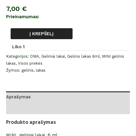
7,00
€
Prieinamumas:
Į KREPŠELĮ
Liko 1
Kategorijos:
DMA
,
Geliniai lakai
,
Gelinis lakas 6ml
,
MINI gelinis
lakas
,
Visos prekės
Žymos:
gelinis
,
lakas
Aprašymas
Atsiliepimai (0)
Produkto aprašymas
MINI geliniai lakai, 6 ml