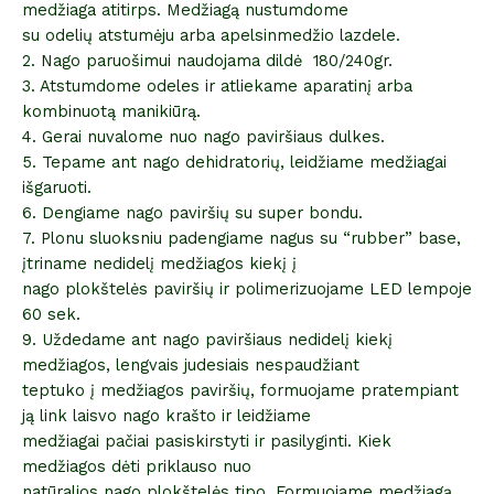
medžiaga atitirps. Medžiagą nustumdome
su odelių atstumėju arba apelsinmedžio lazdele.
2. Nago paruošimui naudojama dildė 180/240gr.
3. Atstumdome odeles ir atliekame aparatinį arba
kombinuotą manikiūrą.
4. Gerai nuvalome nuo nago paviršiaus dulkes.
5. Tepame ant nago dehidratorių, leidžiame medžiagai
išgaruoti.
6. Dengiame nago paviršių su super bondu.
7. Plonu sluoksniu padengiame nagus su “rubber” base,
įtriname nedidelį medžiagos kiekį į
nago plokštelės paviršių ir polimerizuojame LED lempoje
60 sek.
9. Uždedame ant nago paviršiaus nedidelį kiekį
medžiagos, lengvais judesiais nespaudžiant
teptuko į medžiagos paviršių, formuojame pratempiant
ją link laisvo nago krašto ir leidžiame
medžiagai pačiai pasiskirstyti ir pasilyginti. Kiek
medžiagos dėti priklauso nuo
natūralios nago plokštelės tipo. Formuojame medžiagą