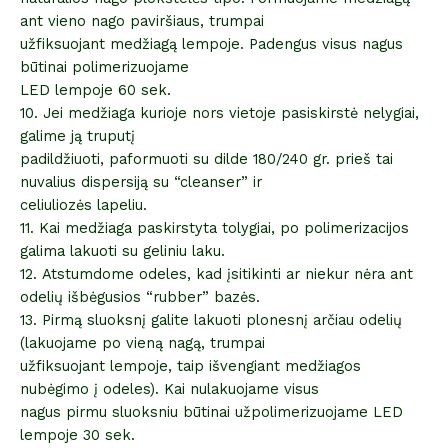
ant vieno nago paviršiaus, trumpai
užfiksuojant medžiagą lempoje. Padengus visus nagus
būtinai polimerizuojame
LED lempoje 60 sek.
10. Jei medžiaga kurioje nors vietoje pasiskirstė nelygiai,
galime ją truputį
padildžiuoti, paformuoti su dilde 180/240 gr. prieš tai
nuvalius dispersiją su “cleanser” ir
celiuliozės lapeliu.
11. Kai medžiaga paskirstyta tolygiai, po polimerizacijos
galima lakuoti su geliniu laku.
12. Atstumdome odeles, kad įsitikinti ar niekur nėra ant
odelių išbėgusios “rubber” bazės.
13. Pirmą sluoksnį galite lakuoti plonesnį arčiau odelių
(lakuojame po vieną nagą, trumpai
užfiksuojant lempoje, taip išvengiant medžiagos
nubėgimo į odeles). Kai nulakuojame visus
nagus pirmu sluoksniu būtinai užpolimerizuojame LED
lempoje 30 sek.