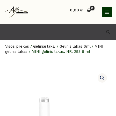
Pereiti
MAI
prie
0,00
€
MEN
turinio
Paie
Visos prekės
/
Geliniai lakai
/
Gelinis lakas 6ml
/
MINI
gelinis lakas
/
MINI gelinis lakas, NR. 293 6 ml
produkto
kiekis:
MINI
gelinis
lakas,
NR.
293
6