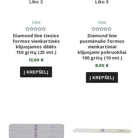
Liko 3
Liko 5
DMA
DMA
Diamond line tiesios
Įvertinimas:
Diamond line
Įvertinimas:
0
0
formos vienkartinės
pusmėnulio formos
iš
iš
klijuojamos dildės
5
vienkartiniai
5
150 gritų (25 vnt.)
klijuojami poliruokliai
100 gritų (10 vnt.)
12,00
€
8,00
€
Į KREPŠELĮ
Į KREPŠELĮ