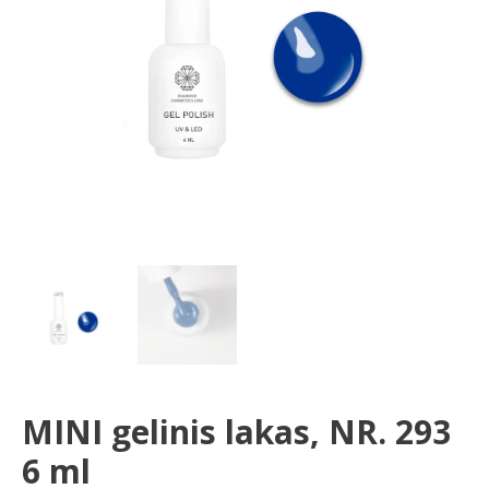
ml
MINI gelinis lakas, NR. 293
6 ml