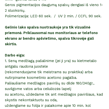
Geros pigmentacijos daugumą spalvų dengiasi iš vieno 1-
2 sluoksnių.
Polimerizacija: LED 60 sek. / UV 2 min. / CCFL 90 sek.
Gelinio lako spalva nuotraukoje yra tik vizualinė
priemonė. Priklausomai nuo monitoriaus ar telefono
ekrano ar bendro apšvietimo, spalva tikrovėje gali
skirtis.
Darbo eiga:
1. Seną medžiagą pašalinime (jei ji yra) su kietmetalio
antgaliu raudona juostele
(rekomenduojame tik meistrams su praktika) arba
nutirpiname kosmetinio acetono pagalba.
Pašiaušiame medžiagos paviršių su dilde 180/240gr.,
suvilgome vatos arba celiuliozės lapelį
su acetonu, uždedame tik ant medžiagos paviršiaus, kad
skystis nekontaktuotu su oda,
uždengiame su folija ir palaikome apie 10 min. kol