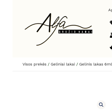
Pereiti
prie
A
turinio
Visos prekės
/
Geliniai lakai
/
Gelinis lakas 6ml