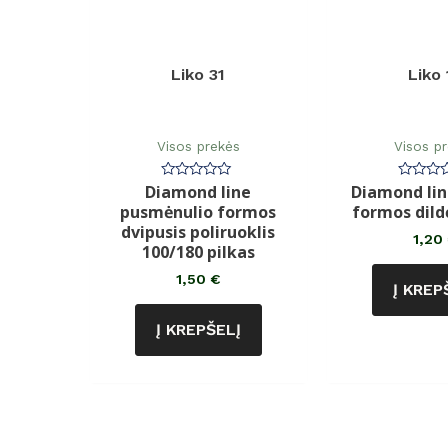
Liko 31
Liko 
Visos prekės
Visos p
Diamond line
Diamond li
Įvertinimas:
Įvertin
0
0
pusmėnulio formos
formos dild
iš
iš
5
5
dvipusis poliruoklis
1,20
100/180 pilkas
1,50
€
Į KREP
Į KREPŠELĮ