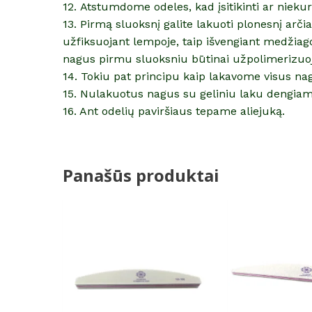
12. Atstumdome odeles, kad įsitikinti ar nieku
13. Pirmą sluoksnį galite lakuoti plonesnį arč
užfiksuojant lempoje, taip išvengiant medžiag
nagus pirmu sluoksniu būtinai užpolimerizuo
14. Tokiu pat principu kaip lakavome visus na
15. Nulakuotus nagus su geliniu laku dengiam
16. Ant odelių paviršiaus tepame aliejuką.
Panašūs produktai