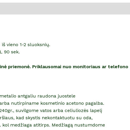
š vieno 1-2 sluoksnių.
L 90 sek.
alinė priemonė. Priklausomai nuo monitoriaus ar telefono
etmetalio antgaliu raudona juostele
arba nutirpiname kosmetinio acetono pagalba.
40gr., suvilgome vatos arba celiuliozės lapelį
šiaus, kad skystis nekontaktuotu su oda,
n. kol medžiaga atitirps. Medžiagą nustumdome