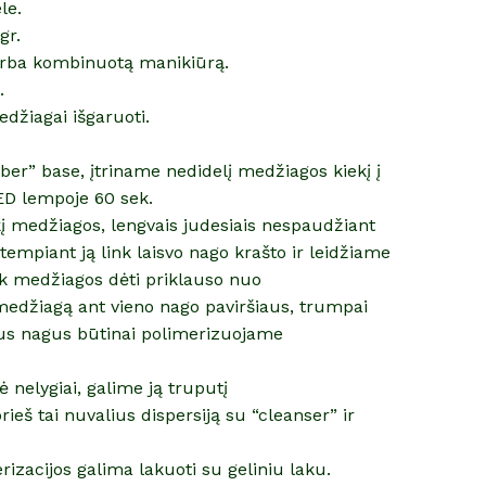
le.
gr.
arba kombinuotą manikiūrą.
.
džiagai išgaruoti.
er” base, įtriname nedidelį medžiagos kiekį į
ED lempoje 60 sek.
į medžiagos, lengvais judesiais nespaudžiant
empiant ją link laisvo nago krašto ir leidžiame
Kiek medžiagos dėti priklauso nuo
medžiagą ant vieno nago paviršiaus, trumpai
us nagus būtinai polimerizuojame
ė nelygiai, galime ją truputį
ieš tai nuvalius dispersiją su “cleanser” ir
rizacijos galima lakuoti su geliniu laku.