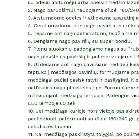
su odelių atstumėju arba apelsinmedžio lazde
2. Nago paruošimui naudojama dildė 180/240
3. Atstumdome odeles ir atliekame aparatinį 
4. Gerai nuvalome nuo nago paviršiaus dulkes
5. Tepame ant nago dehidratorių, leidžiame me
6. Dengiame nago paviršių su super bondu.
7. Plonu sluoksniu padengiame nagus su “rubb
nago plokštelės paviršių ir polimerizuojame L
9. Uždedame ant nago paviršiaus nedidelį kiek
teptuko į medžiagos paviršių, formuojame prat
medžiagai pačiai pasiskirstyti ir pasilyginti. 
natūralios nago plokštelės tipo. Formuojame 
užfiksuojant medžiagą lempoje. Padengus vis
LED lempoje 60 sek.
10. Jei medžiaga kurioje nors vietoje pasiskirst
padildžiuoti, paformuoti su dilde 180/240 gr. pr
celiuliozės lapeliu.
11. Kai medžiaga paskirstyta tolygiai, po polime