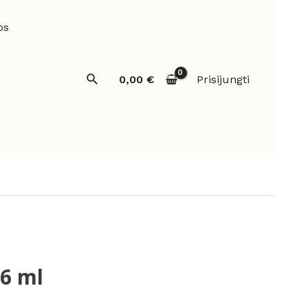
os
Paieška
0,00
€
Prisijungti
 6 ml