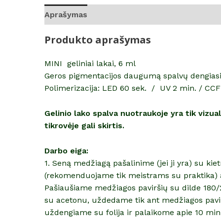
Aprašymas
Atsiliepimai (0)
Produkto aprašymas
MINI geliniai lakai, 6 ml
Geros pigmentacijos daugumą spalvų dengiasi i
Polimerizacija: LED 60 sek. / UV 2 min. / CCF
Gelinio lako spalva nuotraukoje yra tik vizu
tikrovėje gali skirtis.
Darbo eiga:
1. Seną medžiagą pašalinime (jei ji yra) su ki
(rekomenduojame tik meistrams su praktika) 
Pašiaušiame medžiagos paviršių su dilde 180/2
su acetonu, uždedame tik ant medžiagos pavir
uždengiame su folija ir palaikome apie 10 mi