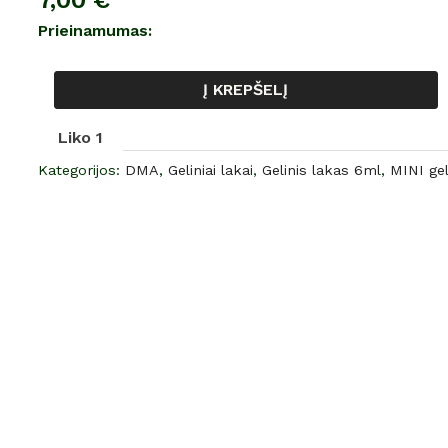
7,00
€
gelinis
Prieinamumas:
lakas,
NR.
Į KREPŠELĮ
220,
6
Liko 1
ml
Kategorijos:
DMA
,
Geliniai lakai
,
Gelinis lakas 6ml
,
MINI gel