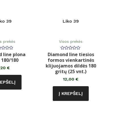
iko 39
Liko 39
s prekės
Visos prekės
 line plona
Diamond line tiesios
rtinimas:
Įvertinimas:
0
ė 180/180
formos vienkartinės
iš
5
klijuojamos dildės 180
,20
€
gritų (25 vnt.)
12,00
€
REPŠELĮ
Į KREPŠELĮ