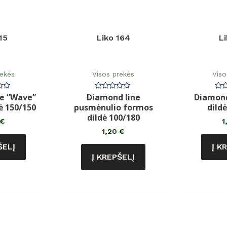
15
Liko 164
L
rekės
Visos prekės
Viso
ne “Wave”
Diamond line
Diamond
imas:
Įvertinimas:
Įve
0
0
ė 150/150
pusmėnulio formos
dild
iš
iš
5
5
dildė 100/180
€
1
1,20
€
ŠELĮ
Į K
Į KREPŠELĮ