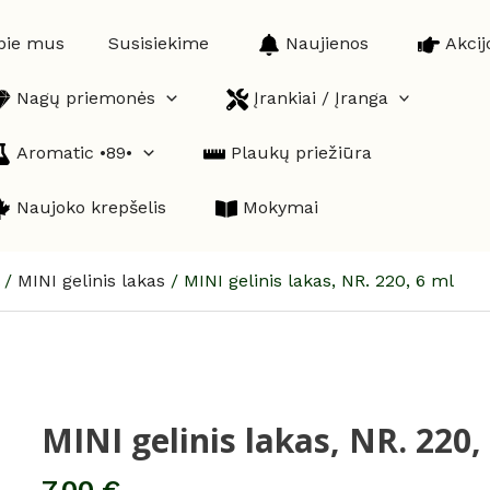
pie mus
Susisiekime
Naujienos
Akcij
Nagų priemonės
Įrankiai / Įranga
Aromatic •89•
Plaukų priežiūra
Naujoko krepšelis
Mokymai
/
MINI gelinis lakas
/
MINI gelinis lakas, NR. 220, 6 ml
MINI gelinis lakas, NR. 220,
produkto
kiekis:
MINI