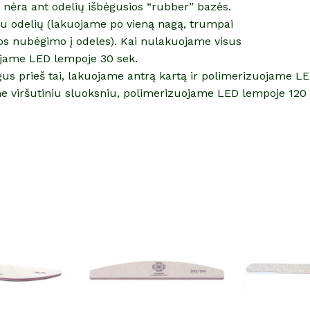
r nėra ant odelių išbėgusios “rubber” bazės.
iau odelių (lakuojame po vieną nagą, trumpai
os nubėgimo į odeles). Kai nulakuojame visus
jame LED lempoje 30 sek.
gus prieš tai, lakuojame antrą kartą ir polimerizuojame L
e viršutiniu sluoksniu, polimerizuojame LED lempoje 120 