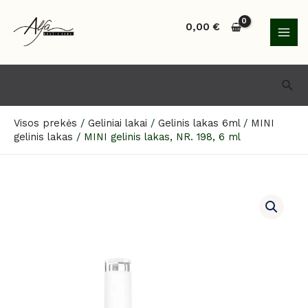
Pereiti
MAI
prie
0,00
€
MEN
turinio
Paie
Visos prekės
/
Geliniai lakai
/
Gelinis lakas 6ml
/
MINI
gelinis lakas
/
MINI gelinis lakas, NR. 198, 6 ml
produkto
kiekis:
MINI
gelinis
lakas,
NR.
198,
6