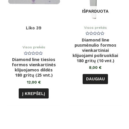
IŠPARDUOTA
Visos prekės
Liko 39
Diamond line
Įvertinimas:
0
pusmėnulio formos
iš
Visos prekės
vienkartiniai
5
klijuojami poliruokliai
Diamond line tiesios
Įvertinimas:
180 gritų (10 vnt.)
0
formos vienkartinės
iš
8,00
€
klijuojamos dildės
5
180 gritų (25 vnt.)
DAUGIAU
12,00
€
Į KREPŠELĮ