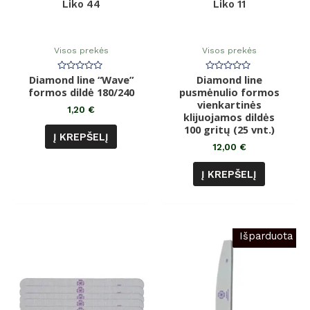
Liko 44
Liko 11
Visos prekės
Visos prekės
Diamond line “Wave”
Įvertinimas:
Diamond line
Įvertinimas:
0
0
formos dildė 180/240
pusmėnulio formos
iš
iš
5
vienkartinės
5
1,20
€
klijuojamos dildės
100 gritų (25 vnt.)
Į KREPŠELĮ
12,00
€
Į KREPŠELĮ
Išparduota