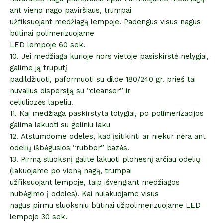
ant vieno nago paviršiaus, trumpai
užfiksuojant medžiagą lempoje. Padengus visus nagus
būtinai polimerizuojame
LED lempoje 60 sek.
10. Jei medžiaga kurioje nors vietoje pasiskirstė nelygiai,
galime ją truputį
padildžiuoti, paformuoti su dilde 180/240 gr. prieš tai
nuvalius dispersiją su “cleanser” ir
celiuliozės lapeliu.
11. Kai medžiaga paskirstyta tolygiai, po polimerizacijos
galima lakuoti su geliniu laku.
12. Atstumdome odeles, kad įsitikinti ar niekur nėra ant
odelių išbėgusios “rubber” bazės.
13. Pirmą sluoksnį galite lakuoti plonesnį arčiau odelių
(lakuojame po vieną nagą, trumpai
užfiksuojant lempoje, taip išvengiant medžiagos
nubėgimo į odeles). Kai nulakuojame visus
nagus pirmu sluoksniu būtinai užpolimerizuojame LED
lempoje 30 sek.