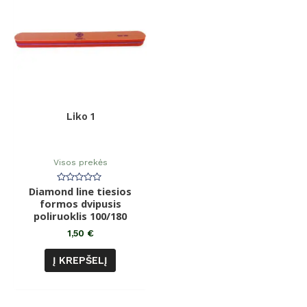
Liko 1
Visos prekės
Diamond line tiesios
Įvertinimas:
0
formos dvipusis
iš
poliruoklis 100/180
5
1,50
€
Į KREPŠELĮ