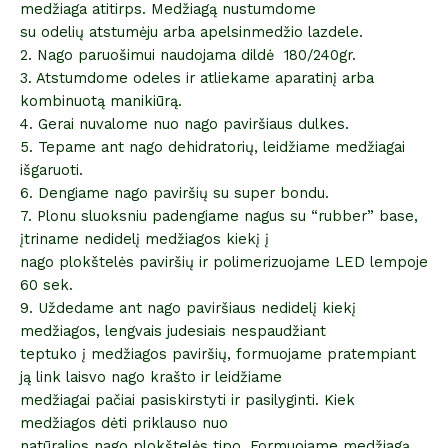
medžiaga atitirps. Medžiagą nustumdome
su odelių atstumėju arba apelsinmedžio lazdele.
2. Nago paruošimui naudojama dildė 180/240gr.
3. Atstumdome odeles ir atliekame aparatinį arba
kombinuotą manikiūrą.
4. Gerai nuvalome nuo nago paviršiaus dulkes.
5. Tepame ant nago dehidratorių, leidžiame medžiagai
išgaruoti.
6. Dengiame nago paviršių su super bondu.
7. Plonu sluoksniu padengiame nagus su “rubber” base,
įtriname nedidelį medžiagos kiekį į
nago plokštelės paviršių ir polimerizuojame LED lempoje
60 sek.
9. Uždedame ant nago paviršiaus nedidelį kiekį
medžiagos, lengvais judesiais nespaudžiant
teptuko į medžiagos paviršių, formuojame pratempiant
ją link laisvo nago krašto ir leidžiame
medžiagai pačiai pasiskirstyti ir pasilyginti. Kiek
medžiagos dėti priklauso nuo
natūralios nago plokštelės tipo. Formuojame medžiagą