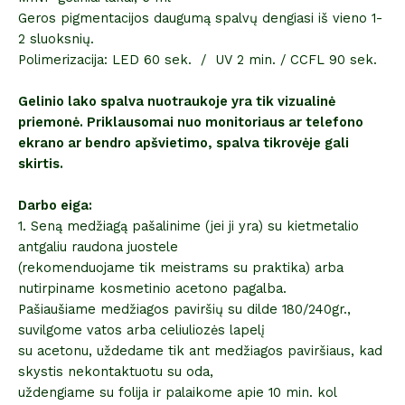
Geros pigmentacijos daugumą spalvų dengiasi iš vieno 1-
2 sluoksnių.
Polimerizacija: LED 60 sek. / UV 2 min. / CCFL 90 sek.
Gelinio lako spalva nuotraukoje yra tik vizualinė
priemonė. Priklausomai nuo monitoriaus ar telefono
ekrano ar bendro apšvietimo, spalva tikrovėje gali
skirtis.
Darbo eiga:
1. Seną medžiagą pašalinime (jei ji yra) su kietmetalio
antgaliu raudona juostele
(rekomenduojame tik meistrams su praktika) arba
nutirpiname kosmetinio acetono pagalba.
Pašiaušiame medžiagos paviršių su dilde 180/240gr.,
suvilgome vatos arba celiuliozės lapelį
su acetonu, uždedame tik ant medžiagos paviršiaus, kad
skystis nekontaktuotu su oda,
uždengiame su folija ir palaikome apie 10 min. kol