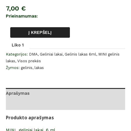
7,00
€
Prieinamumas:
Į KREPŠELĮ
Liko 1
Kategorijos:
DMA
,
Geliniai lakai
,
Gelinis lakas 6ml
,
MINI gelinis
lakas
,
Visos prekės
Žymos:
gelinis
,
lakas
Aprašymas
Atsiliepimai (0)
Produkto aprašymas
MINI geliniai lakai, 6 ml