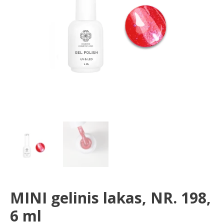
ml
MINI gelinis lakas, NR. 198,
6 ml