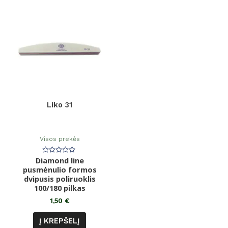
Liko 31
Visos prekės
Diamond line
Įvertinimas:
0
pusmėnulio formos
iš
dvipusis poliruoklis
5
100/180 pilkas
1,50
€
Į KREPŠELĮ