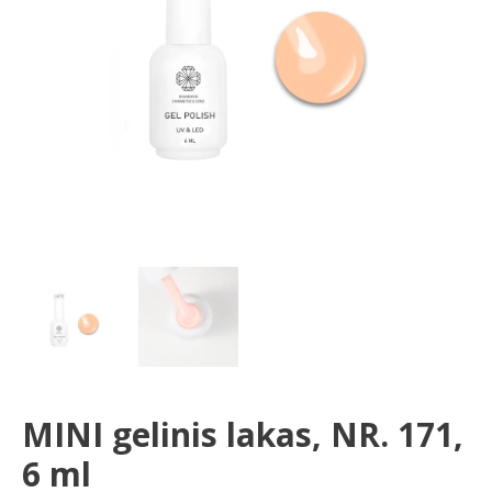
ml
MINI gelinis lakas, NR. 171,
6 ml