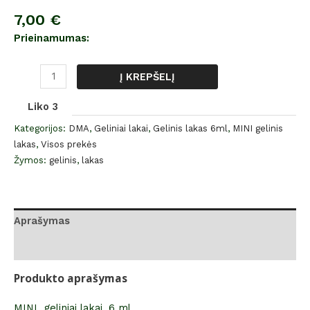
7,00
€
Prieinamumas:
Į KREPŠELĮ
Liko 3
Kategorijos:
DMA
,
Geliniai lakai
,
Gelinis lakas 6ml
,
MINI gelinis
lakas
,
Visos prekės
Žymos:
gelinis
,
lakas
Aprašymas
Atsiliepimai (0)
Produkto aprašymas
MINI geliniai lakai, 6 ml