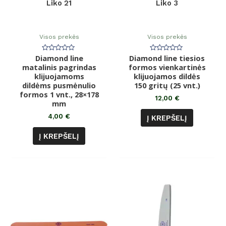
Liko 21
Liko 3
Visos prekės
Visos prekės
Diamond line
Įvertinimas:
Diamond line tiesios
Įvertinimas:
0
0
matalinis pagrindas
formos vienkartinės
iš
iš
klijuojamoms
5
klijuojamos dildės
5
dildėms pusmėnulio
150 gritų (25 vnt.)
formos 1 vnt., 28×178
12,00
€
mm
4,00
€
Į KREPŠELĮ
Į KREPŠELĮ