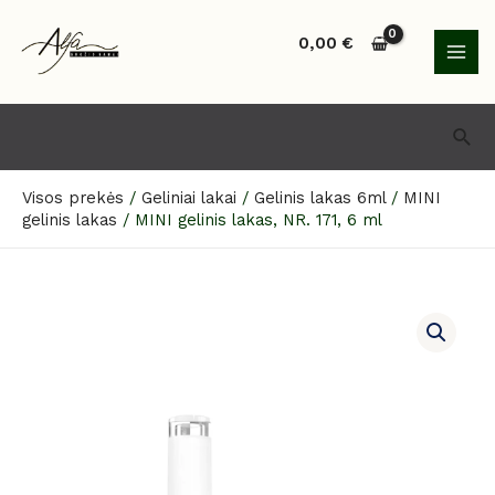
Pereiti
MAI
prie
0,00
€
MEN
turinio
Paie
Visos prekės
/
Geliniai lakai
/
Gelinis lakas 6ml
/
MINI
gelinis lakas
/
MINI gelinis lakas, NR. 171, 6 ml
produkto
kiekis:
MINI
gelinis
lakas,
NR.
171,
6