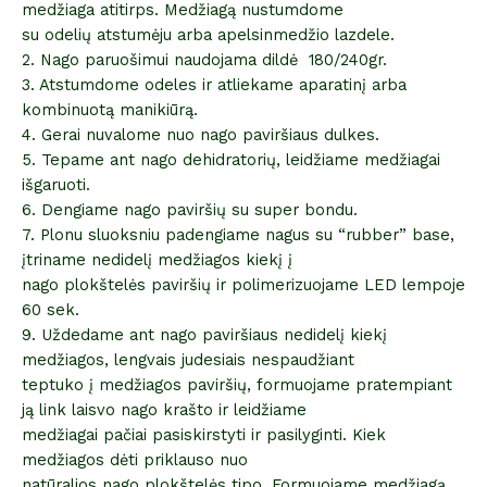
medžiaga atitirps. Medžiagą nustumdome
su odelių atstumėju arba apelsinmedžio lazdele.
2. Nago paruošimui naudojama dildė 180/240gr.
3. Atstumdome odeles ir atliekame aparatinį arba
kombinuotą manikiūrą.
4. Gerai nuvalome nuo nago paviršiaus dulkes.
5. Tepame ant nago dehidratorių, leidžiame medžiagai
išgaruoti.
6. Dengiame nago paviršių su super bondu.
7. Plonu sluoksniu padengiame nagus su “rubber” base,
įtriname nedidelį medžiagos kiekį į
nago plokštelės paviršių ir polimerizuojame LED lempoje
60 sek.
9. Uždedame ant nago paviršiaus nedidelį kiekį
medžiagos, lengvais judesiais nespaudžiant
teptuko į medžiagos paviršių, formuojame pratempiant
ją link laisvo nago krašto ir leidžiame
medžiagai pačiai pasiskirstyti ir pasilyginti. Kiek
medžiagos dėti priklauso nuo
natūralios nago plokštelės tipo. Formuojame medžiagą