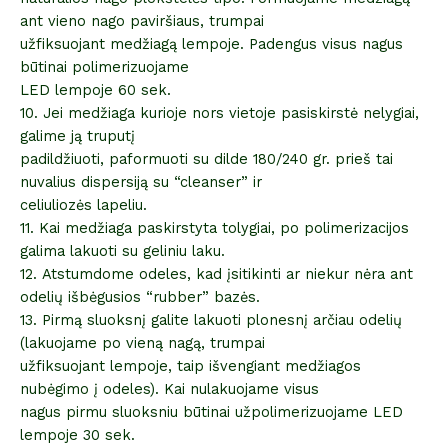
ant vieno nago paviršiaus, trumpai
užfiksuojant medžiagą lempoje. Padengus visus nagus
būtinai polimerizuojame
LED lempoje 60 sek.
10. Jei medžiaga kurioje nors vietoje pasiskirstė nelygiai,
galime ją truputį
padildžiuoti, paformuoti su dilde 180/240 gr. prieš tai
nuvalius dispersiją su “cleanser” ir
celiuliozės lapeliu.
11. Kai medžiaga paskirstyta tolygiai, po polimerizacijos
galima lakuoti su geliniu laku.
12. Atstumdome odeles, kad įsitikinti ar niekur nėra ant
odelių išbėgusios “rubber” bazės.
13. Pirmą sluoksnį galite lakuoti plonesnį arčiau odelių
(lakuojame po vieną nagą, trumpai
užfiksuojant lempoje, taip išvengiant medžiagos
nubėgimo į odeles). Kai nulakuojame visus
nagus pirmu sluoksniu būtinai užpolimerizuojame LED
lempoje 30 sek.