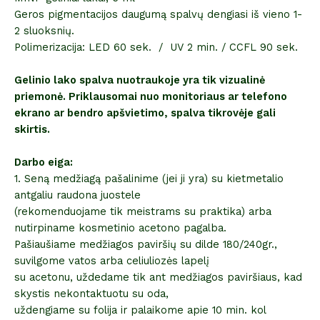
Geros pigmentacijos daugumą spalvų dengiasi iš vieno 1-
2 sluoksnių.
Polimerizacija: LED 60 sek. / UV 2 min. / CCFL 90 sek.
Gelinio lako spalva nuotraukoje yra tik vizualinė
priemonė. Priklausomai nuo monitoriaus ar telefono
ekrano ar bendro apšvietimo, spalva tikrovėje gali
skirtis.
Darbo eiga:
1. Seną medžiagą pašalinime (jei ji yra) su kietmetalio
antgaliu raudona juostele
(rekomenduojame tik meistrams su praktika) arba
nutirpiname kosmetinio acetono pagalba.
Pašiaušiame medžiagos paviršių su dilde 180/240gr.,
suvilgome vatos arba celiuliozės lapelį
su acetonu, uždedame tik ant medžiagos paviršiaus, kad
skystis nekontaktuotu su oda,
uždengiame su folija ir palaikome apie 10 min. kol