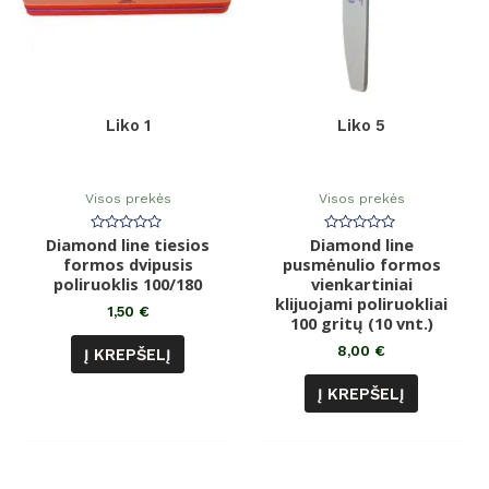
Liko 1
Liko 5
Visos prekės
Visos prekės
Diamond line tiesios
Įvertinimas:
Diamond line
Įvertinimas:
0
0
formos dvipusis
pusmėnulio formos
iš
iš
poliruoklis 100/180
5
vienkartiniai
5
klijuojami poliruokliai
1,50
€
100 gritų (10 vnt.)
8,00
€
Į KREPŠELĮ
Į KREPŠELĮ