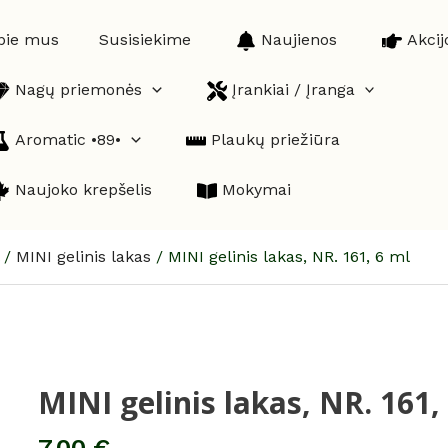
pie mus
Susisiekime
Naujienos
Akcij
Nagų priemonės
Įrankiai / Įranga
Aromatic •89•
Plaukų priežiūra
Naujoko krepšelis
Mokymai
/
MINI gelinis lakas
/
MINI gelinis lakas, NR. 161, 6 ml
MINI gelinis lakas, NR. 161,
produkto
kiekis:
MINI