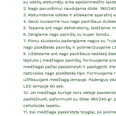
su odelių atstumėju arba apelsinmedžio lazde
2. Nago paruošimui naudojama dildė 180/240
3. Atstumdome odeles ir atliekame aparatinį 
4. Gerai nuvalome nuo nago paviršiaus dulkes
5. Tepame ant nago dehidratorių, leidžiame me
6. Dengiame nago paviršių su super bondu.
7. Plonu sluoksniu padengiame nagus su “rubb
nago plokštelės paviršių ir polimerizuojame L
9. Uždedame ant nago paviršiaus nedidelį kiek
teptuko į medžiagos paviršių, formuojame prat
medžiagai pačiai pasiskirstyti ir pasilyginti. 
natūralios nago plokštelės tipo. Formuojame 
užfiksuojant medžiagą lempoje. Padengus vis
LED lempoje 60 sek.
10. Jei medžiaga kurioje nors vietoje pasiskirst
padildžiuoti, paformuoti su dilde 180/240 gr. pr
celiuliozės lapeliu.
11. Kai medžiaga paskirstyta tolygiai, po polime