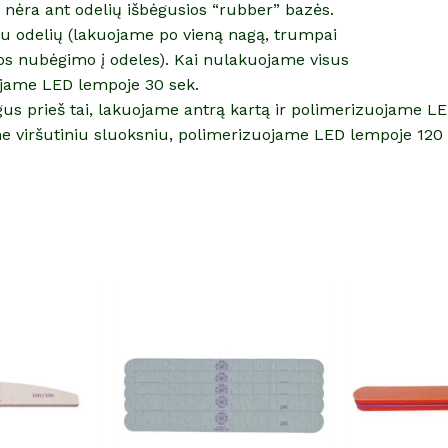
r nėra ant odelių išbėgusios “rubber” bazės.
iau odelių (lakuojame po vieną nagą, trumpai
os nubėgimo į odeles). Kai nulakuojame visus
jame LED lempoje 30 sek.
gus prieš tai, lakuojame antrą kartą ir polimerizuojame L
e viršutiniu sluoksniu, polimerizuojame LED lempoje 120 