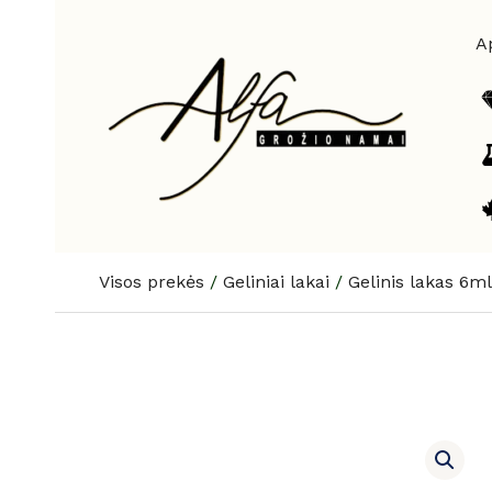
Pereiti
prie
A
turinio
Visos prekės
/
Geliniai lakai
/
Gelinis lakas 6ml