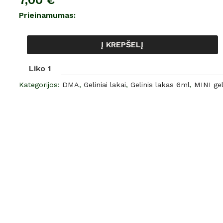
7,00
€
gelinis
Prieinamumas:
lakas,
NR.
Į KREPŠELĮ
161,
6
Liko 1
ml
Kategorijos:
DMA
,
Geliniai lakai
,
Gelinis lakas 6ml
,
MINI gel