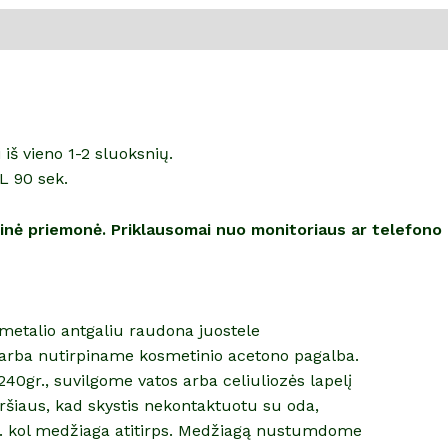
š vieno 1-2 sluoksnių.
L 90 sek.
alinė priemonė. Priklausomai nuo monitoriaus ar telefono
etmetalio antgaliu raudona juostele
arba nutirpiname kosmetinio acetono pagalba.
40gr., suvilgome vatos arba celiuliozės lapelį
šiaus, kad skystis nekontaktuotu su oda,
n. kol medžiaga atitirps. Medžiagą nustumdome