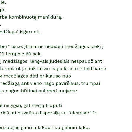
le.
gr.
arba kombinuotą manikiūrą.
.
džiagai išgaruoti.
er” base, įtriname nedidelį medžiagos kiekį į
ED lempoje 60 sek.
į medžiagos, lengvais judesiais nespaudžiant
empiant ją link laisvo nago krašto ir leidžiame
Kiek medžiagos dėti priklauso nuo
medžiagą ant vieno nago paviršiaus, trumpai
us nagus būtinai polimerizuojame
ė nelygiai, galime ją truputį
ieš tai nuvalius dispersiją su “cleanser” ir
rizacijos galima lakuoti su geliniu laku.