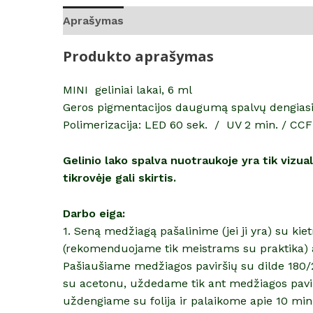
Aprašymas
Atsiliepimai (0)
Produkto aprašymas
MINI geliniai lakai, 6 ml
Geros pigmentacijos daugumą spalvų dengiasi i
Polimerizacija: LED 60 sek. / UV 2 min. / CCF
Gelinio lako spalva nuotraukoje yra tik vizu
tikrovėje gali skirtis.
Darbo eiga:
1. Seną medžiagą pašalinime (jei ji yra) su ki
(rekomenduojame tik meistrams su praktika) 
Pašiaušiame medžiagos paviršių su dilde 180/2
su acetonu, uždedame tik ant medžiagos pavir
uždengiame su folija ir palaikome apie 10 mi