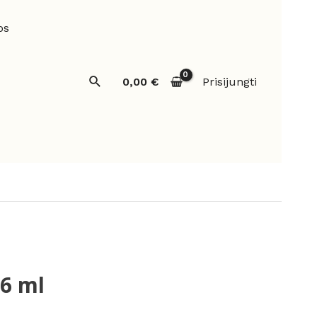
os
Paieška
0,00
€
Prisijungti
 6 ml