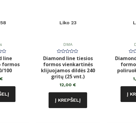
158
Liko 23
L
ės
DMA
D
 line
Diamond line tiesios
Diamond 
imas:
Įvertinimas:
Įve
0
0
o formos
formos vienkartinės
formos
iš
iš
5
5
0/100
klijuojamos dildės 240
poliruo
gritų (25 vnt.)
€
1
12,00
€
ŠELĮ
Į K
Į KREPŠELĮ