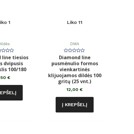
iko 1
Liko 11
ildės
DMA
line tiesios
Diamond line
rtinimas:
Įvertinimas:
0
 dvipusis
pusmėnulio formos
iš
5
klis 100/180
vienkartinės
klijuojamos dildės 100
,50
€
gritų (25 vnt.)
12,00
€
REPŠELĮ
Į KREPŠELĮ