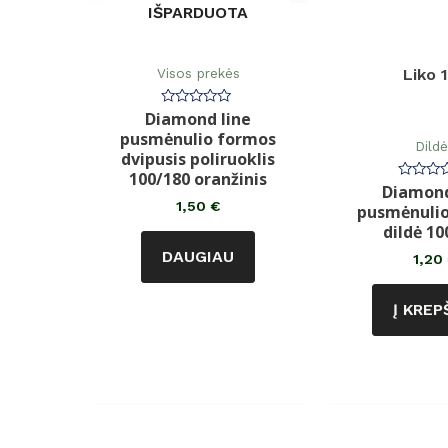
IŠPARDUOTA
Visos prekės
Liko 
Diamond line
Įvertinimas:
0
pusmėnulio formos
iš
Dild
5
dvipusis poliruoklis
100/180 oranžinis
Diamond
Įvertin
0
1,50
€
pusmėnuli
iš
5
dildė 10
DAUGIAU
1,20
Į KREP