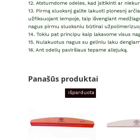
12. Atstumdome odeles, kad įsitikinti ar nieku
13. Pirmą sluoksnį galite lakuoti plonesnį arč
užfiksuojant lempoje, taip išvengiant medžiag
nagus pirmu sluoksniu būtinai užpolimerizuo
14. Tokiu pat principu kaip lakavome visus na
15. Nulakuotus nagus su geliniu laku dengiam
16. Ant odelių paviršiaus tepame aliejuką.
Panašūs produktai
Išparduota