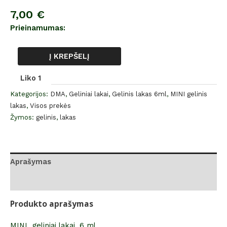
7,00
€
Prieinamumas:
Į KREPŠELĮ
Liko 1
Kategorijos:
DMA
,
Geliniai lakai
,
Gelinis lakas 6ml
,
MINI gelinis
lakas
,
Visos prekės
Žymos:
gelinis
,
lakas
Aprašymas
Atsiliepimai (0)
Produkto aprašymas
MINI geliniai lakai, 6 ml