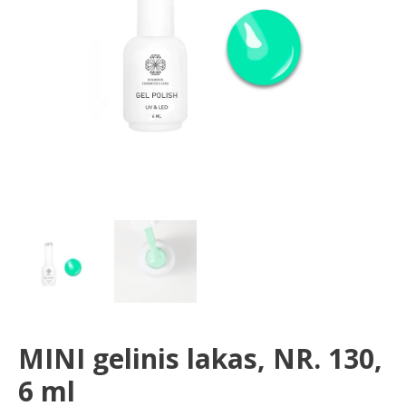
ml
MINI gelinis lakas, NR. 130,
6 ml