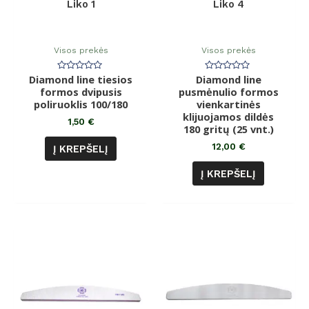
Liko 1
Liko 4
Visos prekės
Visos prekės
Diamond line tiesios
Įvertinimas:
Diamond line
Įvertinimas:
0
0
formos dvipusis
pusmėnulio formos
iš
iš
poliruoklis 100/180
5
vienkartinės
5
klijuojamos dildės
1,50
€
180 gritų (25 vnt.)
12,00
€
Į KREPŠELĮ
Į KREPŠELĮ