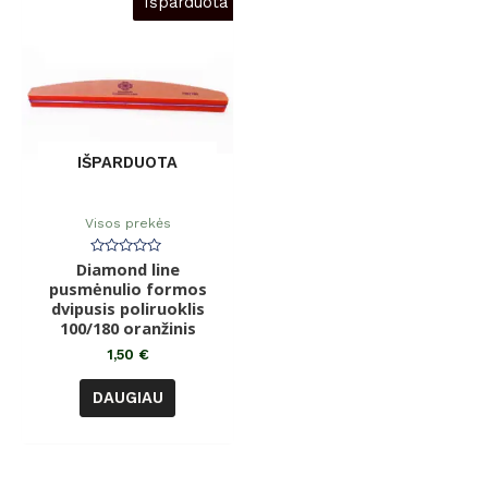
Išparduota
IŠPARDUOTA
Visos prekės
Diamond line
Įvertinimas:
0
pusmėnulio formos
iš
dvipusis poliruoklis
5
100/180 oranžinis
1,50
€
DAUGIAU