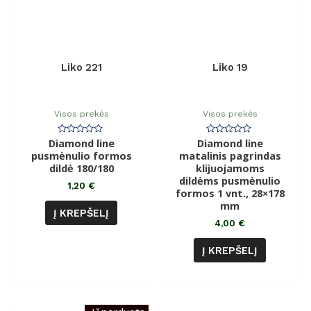
Liko 221
Liko 19
Visos prekės
Visos prekės
Diamond line
Įvertinimas:
Diamond line
Įvertinimas:
0
0
pusmėnulio formos
matalinis pagrindas
iš
iš
dildė 180/180
5
klijuojamoms
5
dildėms pusmėnulio
1,20
€
formos 1 vnt., 28×178
mm
Į KREPŠELĮ
4,00
€
Į KREPŠELĮ