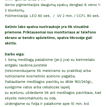
Geros pigmentacijos daugumą spalvų dengiasi iš vieno 1-
2 sluoksnių.
Polimerizacija: LED 60 sek. / UV 2 min. / CCFL 90 sek.
Gelinio lako spalva nuotraukoje yra tik vizualinė
priemonė. Priklausomai nuo monitoriaus ar telefono
ekrano ar bendro apšvietimo, spalva tikrovėje gali
skirtis.
Darbo eiga:
1. Seną medžiagą pašalinime (jei ji yra) su kietmetalio
antgaliu raudona juostele
(rekomenduojame tik meistrams su praktika) arba
nutirpiname kosmetinio acetono pagalba.
Pašiaušiame medžiagos paviršių su dilde 180/240gr.,
suvilgome vatos arba celiuliozės lapelį
su acetonu, uždedame tik ant medžiagos paviršiaus, kad
skystis nekontaktuotu su oda,
uždengiame su folija ir palaikome apie 10 min. kol