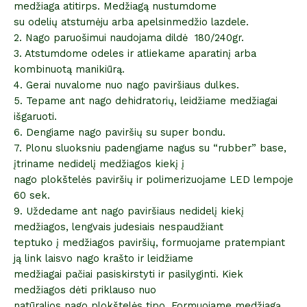
medžiaga atitirps. Medžiagą nustumdome
su odelių atstumėju arba apelsinmedžio lazdele.
2. Nago paruošimui naudojama dildė 180/240gr.
3. Atstumdome odeles ir atliekame aparatinį arba
kombinuotą manikiūrą.
4. Gerai nuvalome nuo nago paviršiaus dulkes.
5. Tepame ant nago dehidratorių, leidžiame medžiagai
išgaruoti.
6. Dengiame nago paviršių su super bondu.
7. Plonu sluoksniu padengiame nagus su “rubber” base,
įtriname nedidelį medžiagos kiekį į
nago plokštelės paviršių ir polimerizuojame LED lempoje
60 sek.
9. Uždedame ant nago paviršiaus nedidelį kiekį
medžiagos, lengvais judesiais nespaudžiant
teptuko į medžiagos paviršių, formuojame pratempiant
ją link laisvo nago krašto ir leidžiame
medžiagai pačiai pasiskirstyti ir pasilyginti. Kiek
medžiagos dėti priklauso nuo
natūralios nago plokštelės tipo. Formuojame medžiagą