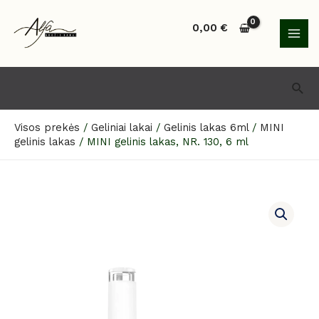
Pereiti
MAI
prie
0,00
€
MEN
turinio
Paie
Visos prekės
/
Geliniai lakai
/
Gelinis lakas 6ml
/
MINI
gelinis lakas
/
MINI gelinis lakas, NR. 130, 6 ml
produkto
kiekis:
MINI
gelinis
lakas,
NR.
130,
6