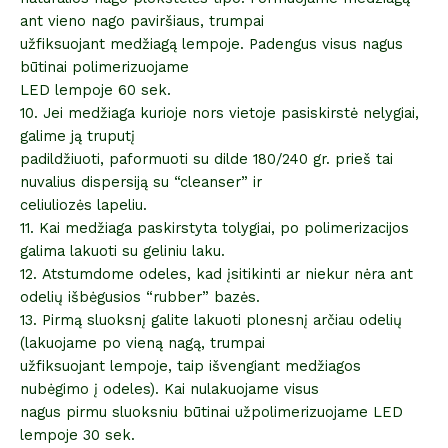
ant vieno nago paviršiaus, trumpai
užfiksuojant medžiagą lempoje. Padengus visus nagus
būtinai polimerizuojame
LED lempoje 60 sek.
10. Jei medžiaga kurioje nors vietoje pasiskirstė nelygiai,
galime ją truputį
padildžiuoti, paformuoti su dilde 180/240 gr. prieš tai
nuvalius dispersiją su “cleanser” ir
celiuliozės lapeliu.
11. Kai medžiaga paskirstyta tolygiai, po polimerizacijos
galima lakuoti su geliniu laku.
12. Atstumdome odeles, kad įsitikinti ar niekur nėra ant
odelių išbėgusios “rubber” bazės.
13. Pirmą sluoksnį galite lakuoti plonesnį arčiau odelių
(lakuojame po vieną nagą, trumpai
užfiksuojant lempoje, taip išvengiant medžiagos
nubėgimo į odeles). Kai nulakuojame visus
nagus pirmu sluoksniu būtinai užpolimerizuojame LED
lempoje 30 sek.