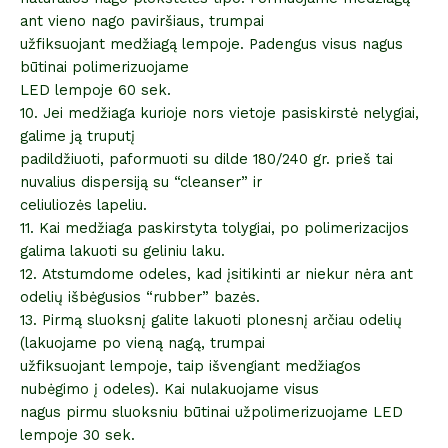
ant vieno nago paviršiaus, trumpai
užfiksuojant medžiagą lempoje. Padengus visus nagus
būtinai polimerizuojame
LED lempoje 60 sek.
10. Jei medžiaga kurioje nors vietoje pasiskirstė nelygiai,
galime ją truputį
padildžiuoti, paformuoti su dilde 180/240 gr. prieš tai
nuvalius dispersiją su “cleanser” ir
celiuliozės lapeliu.
11. Kai medžiaga paskirstyta tolygiai, po polimerizacijos
galima lakuoti su geliniu laku.
12. Atstumdome odeles, kad įsitikinti ar niekur nėra ant
odelių išbėgusios “rubber” bazės.
13. Pirmą sluoksnį galite lakuoti plonesnį arčiau odelių
(lakuojame po vieną nagą, trumpai
užfiksuojant lempoje, taip išvengiant medžiagos
nubėgimo į odeles). Kai nulakuojame visus
nagus pirmu sluoksniu būtinai užpolimerizuojame LED
lempoje 30 sek.