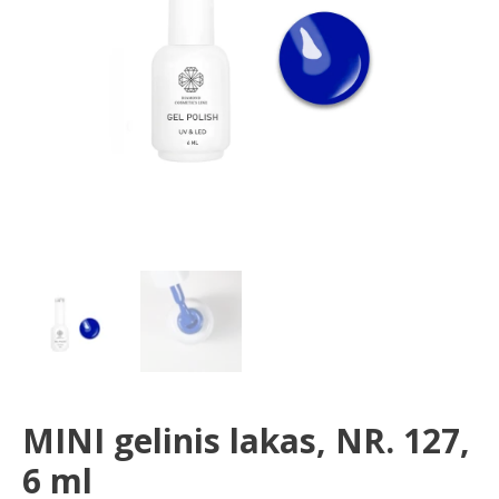
ml
MINI gelinis lakas, NR. 127,
6 ml