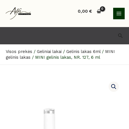
Pereiti
MAI
prie
0,00
€
MEN
turinio
Paie
Visos prekės
/
Geliniai lakai
/
Gelinis lakas 6ml
/
MINI
gelinis lakas
/
MINI gelinis lakas, NR. 127, 6 ml
produkto
kiekis:
MINI
gelinis
lakas,
NR.
127,
6