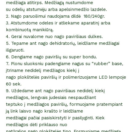
medžiaga atitirps. Medžiagą nustumdome
su odelių atstumėju arba apelsinmedžio lazdele.
2. Nago paruošimui naudojama dildė 180/240gr.
3. Atstumdome odeles ir atliekame aparatinį arba
kombinuotą manikiūrą.
4. Gerai nuvalome nuo nago paviršiaus dulkes.
5. Tepame ant nago dehidratorių, leidžiame medžiagai
išgaruoti.
6. Dengiame nago paviršių su super bondu.
7. Plonu sluoksniu padengiame nagus su “rubber” base,
įtriname nedidelį medžiagos kiekį į
nago plokštelės paviršių ir polimerizuojame LED lempoje
60 sek.
9. Uždedame ant nago paviršiaus nedidelį kiekį
medžiagos, lengvais judesiais nespaudžiant
teptuko į medžiagos paviršių, formuojame pratempiant
ją link laisvo nago krašto ir leidžiame
medžiagai pačiai pasiskirstyti ir pasilyginti. Kiek
medžiagos dėti priklauso nuo
natūralios nago plokštelės tipo. Formuojame medžiagą