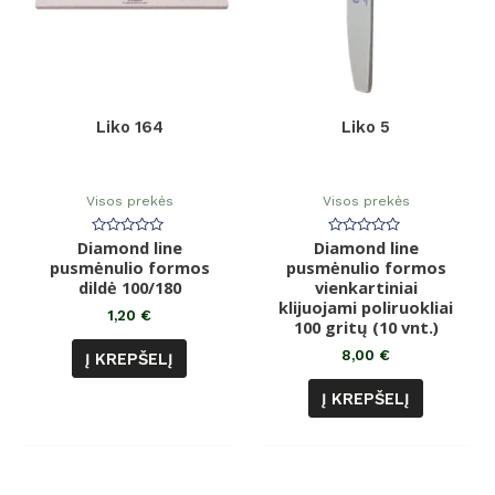
Liko 164
Liko 5
Visos prekės
Visos prekės
Diamond line
Įvertinimas:
Diamond line
Įvertinimas:
0
0
pusmėnulio formos
pusmėnulio formos
iš
iš
dildė 100/180
5
vienkartiniai
5
klijuojami poliruokliai
1,20
€
100 gritų (10 vnt.)
8,00
€
Į KREPŠELĮ
Į KREPŠELĮ