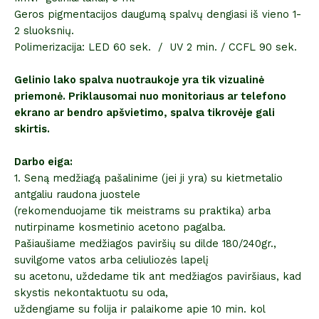
Geros pigmentacijos daugumą spalvų dengiasi iš vieno 1-
2 sluoksnių.
Polimerizacija: LED 60 sek. / UV 2 min. / CCFL 90 sek.
Gelinio lako spalva nuotraukoje yra tik vizualinė
priemonė. Priklausomai nuo monitoriaus ar telefono
ekrano ar bendro apšvietimo, spalva tikrovėje gali
skirtis.
Darbo eiga:
1. Seną medžiagą pašalinime (jei ji yra) su kietmetalio
antgaliu raudona juostele
(rekomenduojame tik meistrams su praktika) arba
nutirpiname kosmetinio acetono pagalba.
Pašiaušiame medžiagos paviršių su dilde 180/240gr.,
suvilgome vatos arba celiuliozės lapelį
su acetonu, uždedame tik ant medžiagos paviršiaus, kad
skystis nekontaktuotu su oda,
uždengiame su folija ir palaikome apie 10 min. kol