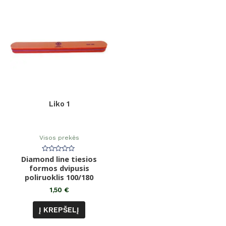
Liko 1
Visos prekės
Diamond line tiesios
Įvertinimas:
0
formos dvipusis
iš
poliruoklis 100/180
5
1,50
€
Į KREPŠELĮ