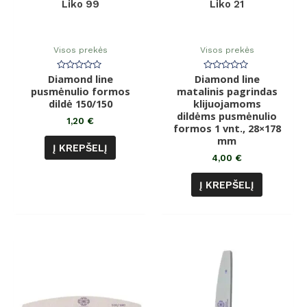
Liko 99
Liko 21
Visos prekės
Visos prekės
Diamond line
Įvertinimas:
Diamond line
Įvertinimas:
0
0
pusmėnulio formos
matalinis pagrindas
iš
iš
dildė 150/150
5
klijuojamoms
5
dildėms pusmėnulio
1,20
€
formos 1 vnt., 28×178
mm
Į KREPŠELĮ
4,00
€
Į KREPŠELĮ