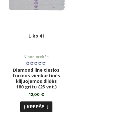
Liko 41
Visos prekės
Diamond line tiesios
Įvertinimas:
0
formos vienkartinės
iš
klijuojamos dildės
5
180 gritų (25 vnt.)
12,00
€
Į KREPŠELĮ