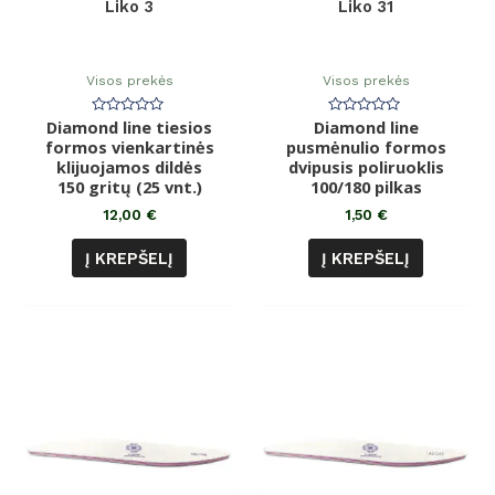
Liko 3
Liko 31
Visos prekės
Visos prekės
Diamond line tiesios
Įvertinimas:
Diamond line
Įvertinimas:
0
0
formos vienkartinės
pusmėnulio formos
iš
iš
klijuojamos dildės
5
dvipusis poliruoklis
5
150 gritų (25 vnt.)
100/180 pilkas
12,00
€
1,50
€
Į KREPŠELĮ
Į KREPŠELĮ