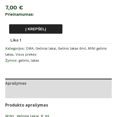
7,00
€
Prieinamumas:
Į KREPŠELĮ
Liko 1
Kategorijos:
DMA
,
Geliniai lakai
,
Gelinis lakas 6ml
,
MINI gelinis
lakas
,
Visos prekės
Žymos:
gelinis
,
lakas
Aprašymas
Atsiliepimai (0)
Produkto aprašymas
MINI geliniai lakai, 6 ml