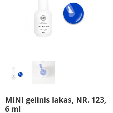
ml
MINI gelinis lakas, NR. 123,
6 ml