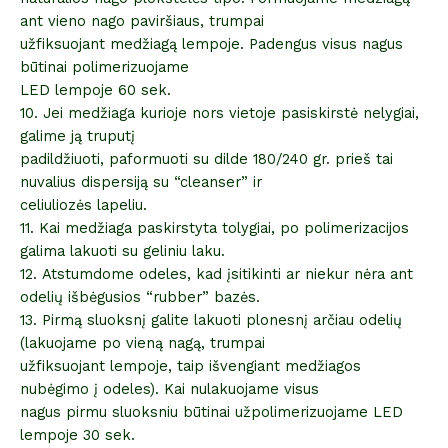
ant vieno nago paviršiaus, trumpai
užfiksuojant medžiagą lempoje. Padengus visus nagus
būtinai polimerizuojame
LED lempoje 60 sek.
10. Jei medžiaga kurioje nors vietoje pasiskirstė nelygiai,
galime ją truputį
padildžiuoti, paformuoti su dilde 180/240 gr. prieš tai
nuvalius dispersiją su “cleanser” ir
celiuliozės lapeliu.
11. Kai medžiaga paskirstyta tolygiai, po polimerizacijos
galima lakuoti su geliniu laku.
12. Atstumdome odeles, kad įsitikinti ar niekur nėra ant
odelių išbėgusios “rubber” bazės.
13. Pirmą sluoksnį galite lakuoti plonesnį arčiau odelių
(lakuojame po vieną nagą, trumpai
užfiksuojant lempoje, taip išvengiant medžiagos
nubėgimo į odeles). Kai nulakuojame visus
nagus pirmu sluoksniu būtinai užpolimerizuojame LED
lempoje 30 sek.