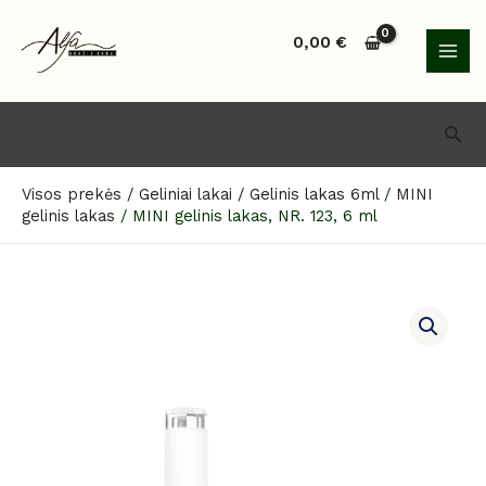
Pereiti
MAI
prie
0,00
€
MEN
turinio
Paie
Visos prekės
/
Geliniai lakai
/
Gelinis lakas 6ml
/
MINI
gelinis lakas
/
MINI gelinis lakas, NR. 123, 6 ml
produkto
kiekis:
MINI
gelinis
lakas,
NR.
123,
6