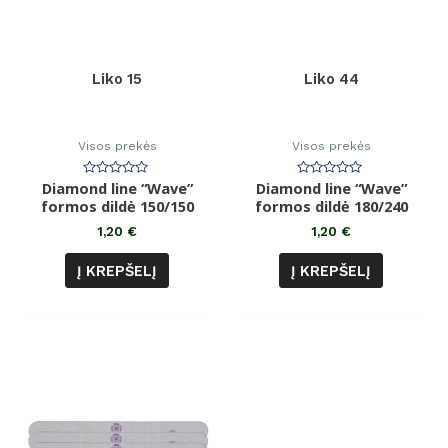
Liko 15
Liko 44
Visos prekės
Visos prekės
Diamond line “Wave”
Įvertinimas:
Diamond line “Wave”
Įvertinimas:
0
0
formos dildė 150/150
formos dildė 180/240
iš
iš
5
5
1,20
€
1,20
€
Į KREPŠELĮ
Į KREPŠELĮ