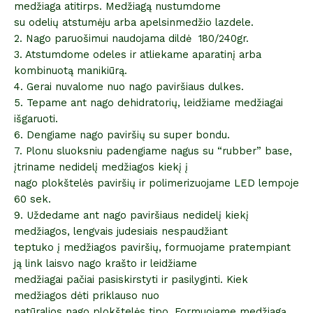
medžiaga atitirps. Medžiagą nustumdome
su odelių atstumėju arba apelsinmedžio lazdele.
2. Nago paruošimui naudojama dildė 180/240gr.
3. Atstumdome odeles ir atliekame aparatinį arba
kombinuotą manikiūrą.
4. Gerai nuvalome nuo nago paviršiaus dulkes.
5. Tepame ant nago dehidratorių, leidžiame medžiagai
išgaruoti.
6. Dengiame nago paviršių su super bondu.
7. Plonu sluoksniu padengiame nagus su “rubber” base,
įtriname nedidelį medžiagos kiekį į
nago plokštelės paviršių ir polimerizuojame LED lempoje
60 sek.
9. Uždedame ant nago paviršiaus nedidelį kiekį
medžiagos, lengvais judesiais nespaudžiant
teptuko į medžiagos paviršių, formuojame pratempiant
ją link laisvo nago krašto ir leidžiame
medžiagai pačiai pasiskirstyti ir pasilyginti. Kiek
medžiagos dėti priklauso nuo
natūralios nago plokštelės tipo. Formuojame medžiagą