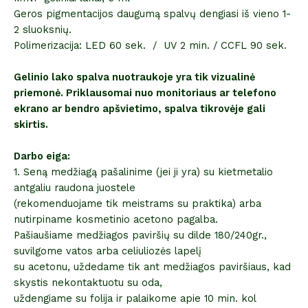
Geros pigmentacijos daugumą spalvų dengiasi iš vieno 1-
2 sluoksnių.
Polimerizacija: LED 60 sek. / UV 2 min. / CCFL 90 sek.
Gelinio lako spalva nuotraukoje yra tik vizualinė
priemonė. Priklausomai nuo monitoriaus ar telefono
ekrano ar bendro apšvietimo, spalva tikrovėje gali
skirtis.
Darbo eiga:
1. Seną medžiagą pašalinime (jei ji yra) su kietmetalio
antgaliu raudona juostele
(rekomenduojame tik meistrams su praktika) arba
nutirpiname kosmetinio acetono pagalba.
Pašiaušiame medžiagos paviršių su dilde 180/240gr.,
suvilgome vatos arba celiuliozės lapelį
su acetonu, uždedame tik ant medžiagos paviršiaus, kad
skystis nekontaktuotu su oda,
uždengiame su folija ir palaikome apie 10 min. kol