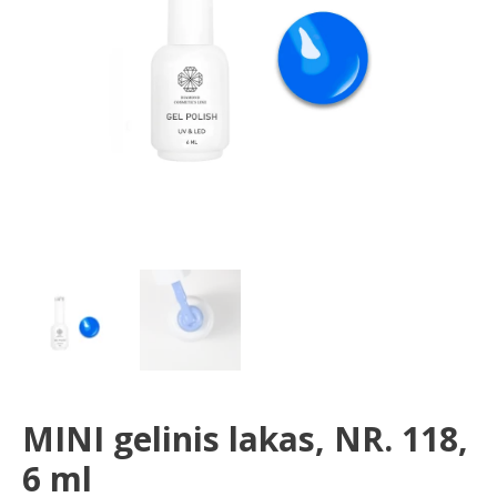
ml
MINI gelinis lakas, NR. 118,
6 ml