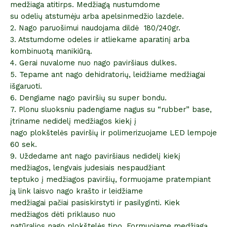
medžiaga atitirps. Medžiagą nustumdome
su odelių atstumėju arba apelsinmedžio lazdele.
2. Nago paruošimui naudojama dildė 180/240gr.
3. Atstumdome odeles ir atliekame aparatinį arba
kombinuotą manikiūrą.
4. Gerai nuvalome nuo nago paviršiaus dulkes.
5. Tepame ant nago dehidratorių, leidžiame medžiagai
išgaruoti.
6. Dengiame nago paviršių su super bondu.
7. Plonu sluoksniu padengiame nagus su “rubber” base,
įtriname nedidelį medžiagos kiekį į
nago plokštelės paviršių ir polimerizuojame LED lempoje
60 sek.
9. Uždedame ant nago paviršiaus nedidelį kiekį
medžiagos, lengvais judesiais nespaudžiant
teptuko į medžiagos paviršių, formuojame pratempiant
ją link laisvo nago krašto ir leidžiame
medžiagai pačiai pasiskirstyti ir pasilyginti. Kiek
medžiagos dėti priklauso nuo
natūralios nago plokštelės tipo. Formuojame medžiagą