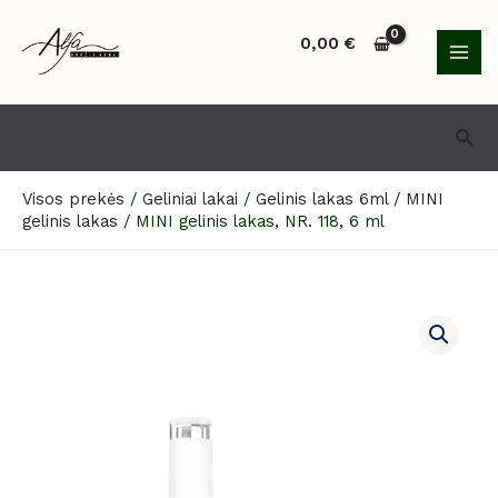
Pereiti
MAI
prie
0,00
€
MEN
turinio
Paie
Visos prekės
/
Geliniai lakai
/
Gelinis lakas 6ml
/
MINI
gelinis lakas
/
MINI gelinis lakas, NR. 118, 6 ml
produkto
kiekis:
MINI
gelinis
lakas,
NR.
118,
6