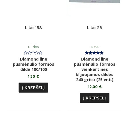
Liko 158
Liko 28
Dildės
DMA
Diamond line
Įvertinimas:
Diamond line
Įvertinimas:
0
5.00
pusmėnulio formos
pusmėnulio formos
iš
iš 5
dildė 100/100
5
vienkartinės
klijuojamos dildės
1,20
€
240 gritų (25 vnt.)
12,00
€
Į KREPŠELĮ
Į KREPŠELĮ