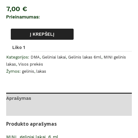
7,00
€
Prieinamumas:
Į KREPŠELĮ
Liko 1
Kategorijos:
DMA
,
Geliniai lakai
,
Gelinis lakas 6ml
,
MINI gelinis
lakas
,
Visos prekės
Žymos:
gelinis
,
lakas
Aprašymas
Atsiliepimai (0)
Produkto aprašymas
MINI geliniai lakai, 6 ml