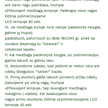
ant vieno nago paviršiaus, trumpai
užfiksuojant medžiagą lempoje. Padengus visus nagus
būtinai polimerizuojame
LED lempoje 60 sek.
10. Jei medžiaga kurioje nors vietoje pasiskirstė nelygiai,
galime ją truputį
padildžiuoti, paformuoti su dilde 180/240 gr. prieš tai
nuvalius dispersiją su “cleanser” ir
celiuliozės lapeliu.
11. Kai medžiaga paskirstyta tolygiai, po polimerizacijos
galima lakuoti su geliniu laku.
12. Atstumdome odeles, kad įsitikinti ar niekur nėra ant
odelių išbėgusios “rubber” bazės.
13. Pirmą sluoksnį galite lakuoti plonesnį arčiau odelių
(lakuojame po vieną nagą, trumpai
užfiksuojant lempoje, taip išvengiant medžiagos
nubėgimo į odeles). Kai nulakuojame visus
nagus pirmu sluoksniu būtinai užpolimerizuojame LED
lempoje 30 sek.