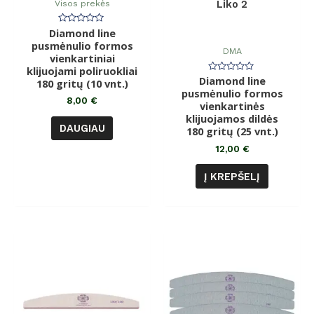
Visos prekės
Liko 2
Diamond line
Įvertinimas:
0
pusmėnulio formos
iš
DMA
vienkartiniai
5
klijuojami poliruokliai
Diamond line
Įvertinimas:
180 gritų (10 vnt.)
0
pusmėnulio formos
iš
8,00
€
vienkartinės
5
klijuojamos dildės
DAUGIAU
180 gritų (25 vnt.)
12,00
€
Į KREPŠELĮ