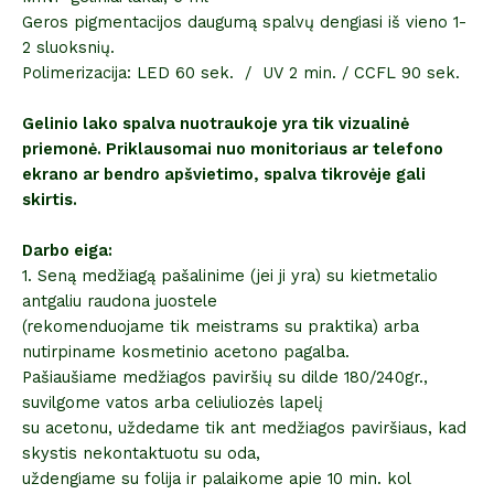
Geros pigmentacijos daugumą spalvų dengiasi iš vieno 1-
2 sluoksnių.
Polimerizacija: LED 60 sek. / UV 2 min. / CCFL 90 sek.
Gelinio lako spalva nuotraukoje yra tik vizualinė
priemonė. Priklausomai nuo monitoriaus ar telefono
ekrano ar bendro apšvietimo, spalva tikrovėje gali
skirtis.
Darbo eiga:
1. Seną medžiagą pašalinime (jei ji yra) su kietmetalio
antgaliu raudona juostele
(rekomenduojame tik meistrams su praktika) arba
nutirpiname kosmetinio acetono pagalba.
Pašiaušiame medžiagos paviršių su dilde 180/240gr.,
suvilgome vatos arba celiuliozės lapelį
su acetonu, uždedame tik ant medžiagos paviršiaus, kad
skystis nekontaktuotu su oda,
uždengiame su folija ir palaikome apie 10 min. kol