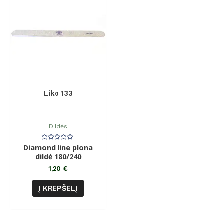
Liko 133
Dildės
Diamond line plona
Įvertinimas:
0
dildė 180/240
iš
5
1,20
€
Į KREPŠELĮ