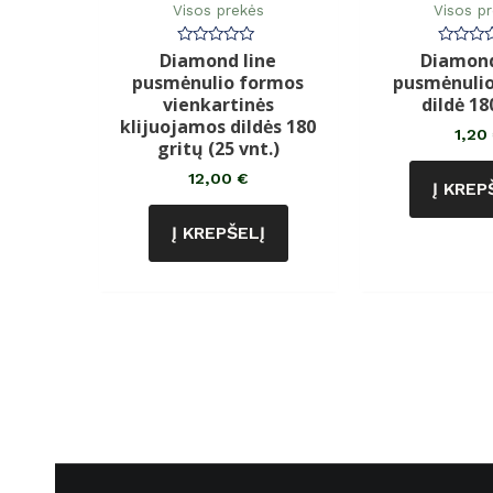
Visos prekės
Visos p
Diamond line
Diamond
Įvertinimas:
Įvertin
0
0
pusmėnulio formos
pusmėnuli
iš
iš
5
5
vienkartinės
dildė 18
klijuojamos dildės 180
1,20
gritų (25 vnt.)
12,00
€
Į KREP
Į KREPŠELĮ