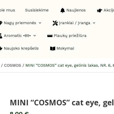
pie mus
Susisiekime
Naujienos
Akcij
Nagų priemonės
Įrankiai / Įranga
Aromatic •89•
Plaukų priežiūra
Naujoko krepšelis
Mokymai
/
COSMOS
/
MINI “COSMOS” cat eye, gelinis lakas, NR. 6, 
MINI “COSMOS” cat eye, geli
produkto
kiekis:
MINI