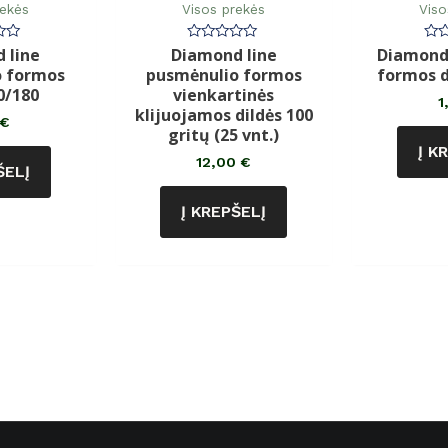
rekės
Visos prekės
Viso
 line
Diamond line
Diamond 
imas:
Įvertinimas:
Įve
0
0
o formos
pusmėnulio formos
formos d
iš
iš
5
5
0/180
vienkartinės
1
klijuojamos dildės 100
€
gritų (25 vnt.)
Į K
12,00
€
ŠELĮ
Į KREPŠELĮ