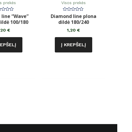
s prekės
Visos prekės
line “Wave”
Diamond line plona
rtinimas:
Įvertinimas:
0
ildė 100/180
dildė 180/240
iš
5
,20
€
1,20
€
REPŠELĮ
Į KREPŠELĮ