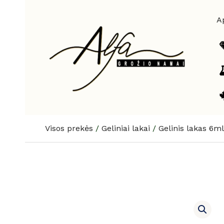
Pereiti
prie
A
turinio
Visos prekės
/
Geliniai lakai
/
Gelinis lakas 6ml