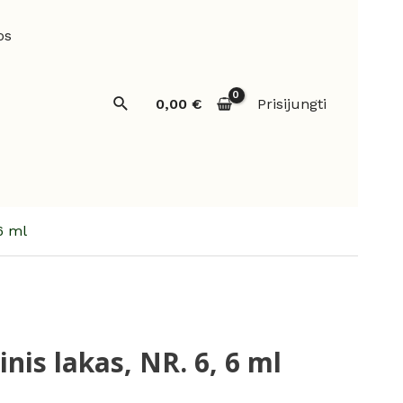
os
Paieška
0,00
€
Prisijungti
6 ml
nis lakas, NR. 6, 6 ml