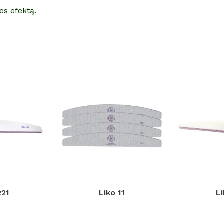
es efektą.
221
Liko 11
L