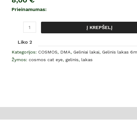
8,00
€
“COSMOS”
Prieinamumas:
cat
eye,
Į KREPŠELĮ
gelinis
lakas,
Liko 2
NR.
Kategorijos:
COSMOS
,
DMA
,
Geliniai lakai
,
Gelinis lakas 6m
6,
Žymos:
cosmos cat eye
,
gelinis
,
lakas
6
ml