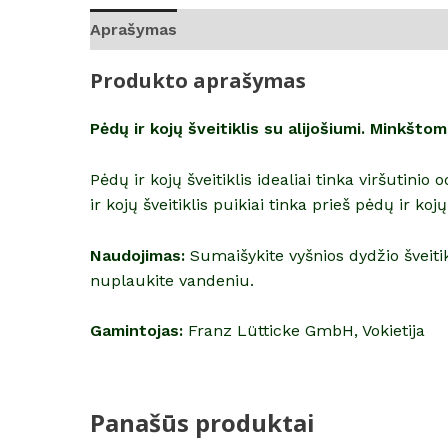
Aprašymas
Atsiliepimai (0)
Produkto aprašymas
Pėdų ir kojų šveitiklis su alijošiumi. Minkšt
Pėdų ir kojų šveitiklis idealiai tinka viršutin
ir kojų šveitiklis puikiai tinka prieš pėdų ir k
Naudojimas:
Sumaišykite vyšnios dydžio šveiti
nuplaukite vandeniu.
Gamintojas:
Franz Lütticke GmbH, Vokietija
Panašūs produktai