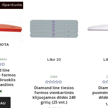
Išparduota
UOTA
rekės
Liko 23
Li
 line
imas:
o formos
DMA
D
liruoklis
anžinis
Diamond line tiesios
Diam
Įvertinimas:
Įve
0
0
€
formos vienkartinės
pusmėnu
iš
iš
5
5
klijuojamos dildės 240
dild
gritų (25 vnt.)
IAU
1