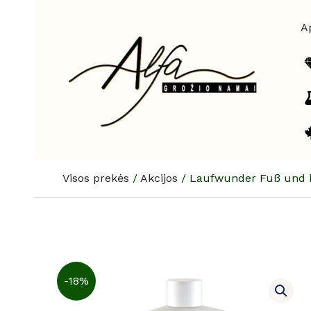
Pereiti
prie
A
turinio
Visos prekės
/
Akcijos
/
Laufwunder Fuß und be
-18%