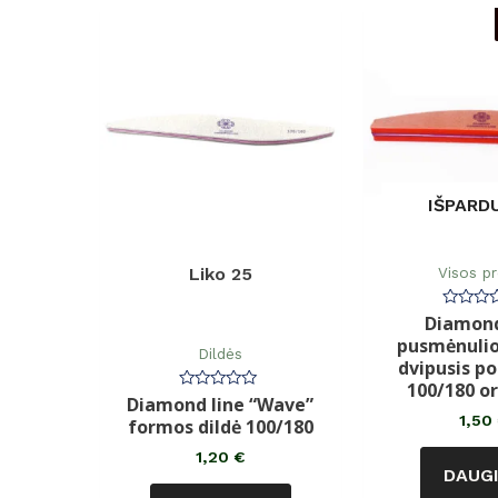
IŠPARD
Visos p
Liko 25
Diamond
Įvertin
0
pusmėnuli
iš
Dildės
5
dvipusis po
100/180 or
Diamond line “Wave”
Įvertinimas:
0
1,50
formos dildė 100/180
iš
5
1,20
€
DAUG