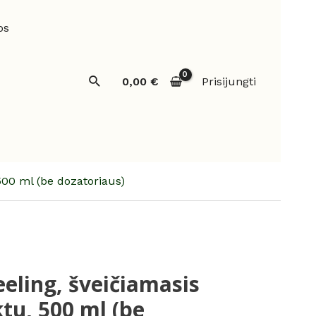
os
Paieška
0,00
€
Prisijungti
00 ml (be dozatoriaus)
ling, šveičiamasis
tu, 500 ml (be