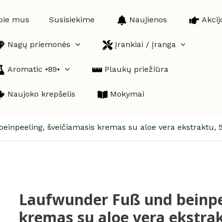
pie mus
Susisiekime
Naujienos
Akcij
Nagų priemonės
Įrankiai / Įranga
Aromatic •89•
Plaukų priežiūra
Naujoko krepšelis
Mokymai
inpeeling, šveičiamasis kremas su aloe vera ekstraktu, 5
Laufwunder Fuß und beinpee
produkto
kiekis:
kremas su aloe vera ekstrak
Laufwunder