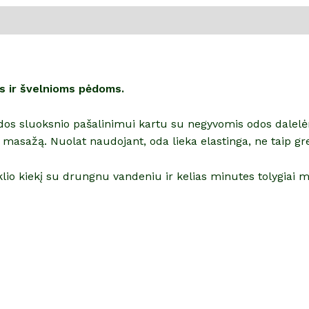
oms ir švelnioms pėdoms.
io odos sluoksnio pašalinimui kartu su negyvomis odos dalelė
ojų masažą. Nuolat naudojant, oda lieka elastinga, ne taip gre
klio kiekį su drungnu vandeniu ir kelias minutes tolygiai m