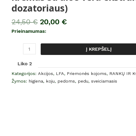
dozatoriaus)
Fuß
und
24,50
€
20,00
€
beinpeeling,
šveičiamasis
Prieinamumas:
kremas
su
Į KREPŠELĮ
aloe
vera
Liko 2
ekstraktu,
Kategorijos:
Akcijos
,
LFA
,
Priemonės kojoms
,
RANKŲ IR K
500
Žymos:
higiena
,
koju
,
pedoms
,
pedu
,
sveiciamasis
ml
(be
dozatoriaus)