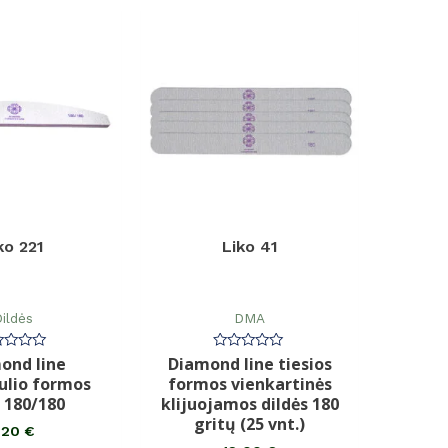
ko 221
Liko 41
ildės
DMA
ond line
Diamond line tiesios
rtinimas:
Įvertinimas:
0
lio formos
formos vienkartinės
iš
5
ė 180/180
klijuojamos dildės 180
gritų (25 vnt.)
,20
€