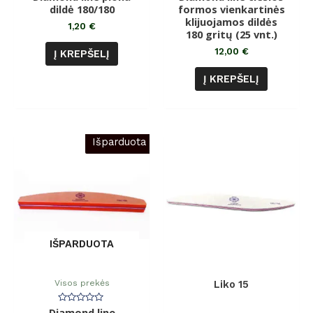
0
0
dildė 180/180
formos vienkartinės
iš
iš
5
klijuojamos dildės
5
1,20
€
180 gritų (25 vnt.)
12,00
€
Į KREPŠELĮ
Į KREPŠELĮ
Išparduota
IŠPARDUOTA
Visos prekės
Liko 15
Diamond line
Įvertinimas: