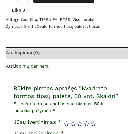
Liko 3
Kategorijos:
Kita
,
TIPSŲ PALETĖS
,
Visos prekės
Žymos:
50 vnt.
,
Ovalo formos tipsų paletė
,
tipsai
Atsiliepimai (0)
Atsiliepimų dar nėra.
Būkite pirmas aprašęs “Kvadrato
formos tipsų paletė, 50 vnt. Skaidri”
El. pašto adresas nebus skelbiamas.
Būtini
laukeliai pažymėti
*
Jūsų įvertinimas
*
Jūsų atsiliepimas
*