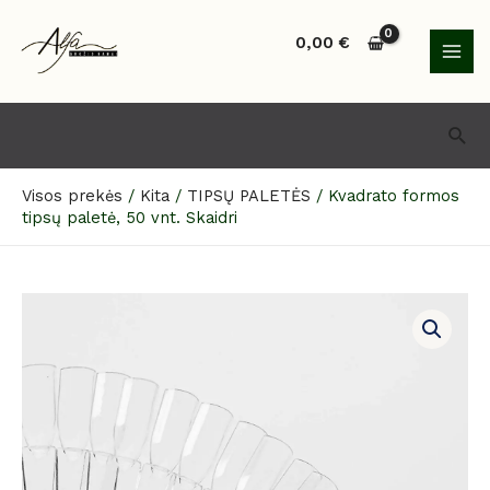
Pereiti
MAI
prie
0,00
€
MEN
turinio
Paie
Visos prekės
/
Kita
/
TIPSŲ PALETĖS
/
Kvadrato formos
tipsų paletė, 50 vnt. Skaidri
produkto
kiekis:
Kvadrato
formos
tipsų
paletė,
50
vnt.