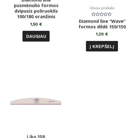
0
pusmėnulio formos
iš
Visos prekės
dvipusis poliruoklis
5
100/180 oranžinis
Diamond line “Wave”
Įvertinimas:
0
1,50
€
formos dildė 150/150
iš
5
1,20
€
DAUGIAU
Į KREPŠELĮ
Liko 158