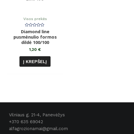
Visos prekės
Diamond line
Įvertinimas:
0
pusmėnulio formos
iš
dildė 100/100
5
1,20
€
Į KREPŠELĮ
Vilniaus g. 21-4, Panevėžys
+370 635 69042
alfagrozionamai@gmail.com