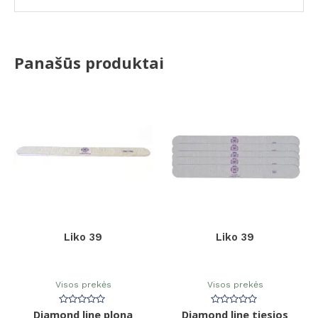
Panašūs produktai
Liko 39
Liko 39
Visos prekės
Visos prekės
Diamond line plona
Įvertinimas:
Diamond line tiesios
Įvertinimas: