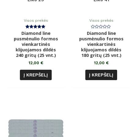
Visos prekės
Visos prekės
Diamond line
Įvertinimas:
Diamond line
Įvertinimas:
5.00
0
pusmėnulio formos
pusmėnulio formos
iš 5
iš
vienkartinės
vienkartinės
5
klijuojamos dildės
klijuojamos dildės
240 gritų (25 vnt.)
180 gritų (25 vnt.)
12,00
€
12,00
€
Į KREPŠELĮ
Į KREPŠELĮ