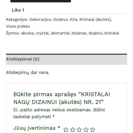
Liko 1
Kategorijos:
Dekoracijos
,
Dizainui
,
Kita
,
Kristalai (akutės)
,
Visos prekės
Žymos:
akutes
,
crystal
,
deimantai
,
dizainas
,
dizainui
,
kristalai
Atsiliepimai (0)
Atsiliepimų dar nėra.
Būkite pirmas aprašęs “KRISTALAI
NAGŲ DIZAINUI (akutės) NR. 21”
El. pašto adresas nebus skelbiamas.
Būtini
laukeliai pažymėti
*
Jūsų įvertinimas
*