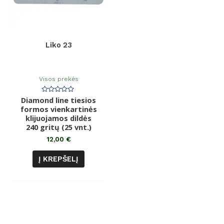
Liko 23
Visos prekės
Diamond line tiesios
Įvertinimas:
0
formos vienkartinės
iš
klijuojamos dildės
5
240 gritų (25 vnt.)
12,00
€
Į KREPŠELĮ