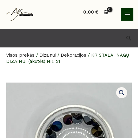
Pereiti
MAI
prie
0,00
€
MEN
turinio
Paie
Visos prekės
/
Dizainui
/
Dekoracijos
/
KRISTALAI NAGŲ
DIZAINUI (akutės) NR. 21
produkto
kiekis:
KRISTALAI
NAGŲ
DIZAINUI
(akutės)
NR.
21