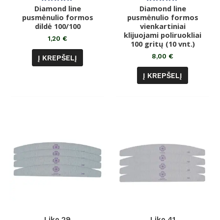
Diamond line
Įvertinimas:
Diamond line
Įvertinimas:
0
0
pusmėnulio formos
pusmėnulio formos
iš
iš
dildė 100/100
5
vienkartiniai
5
klijuojami poliruokliai
1,20
€
100 gritų (10 vnt.)
8,00
€
Į KREPŠELĮ
Į KREPŠELĮ
Liko 29
Liko 41