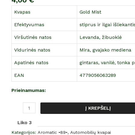
4,00
€
popierinis
Kvapas
Gold Mist
oro
gaiviklis
Efektyvumas
stiprus ir ilgai išliekant
"Gold
Viršutinės natos
Levanda, žibuoklė
Mist"
Vidurinės natos
Mira, gvajako mediena
Apatinės natos
gintaras, vanilė, tonka 
EAN
4779056063289
Prieinamumas:
Į KREPŠELĮ
Liko 3
Kategorijos:
Aromatic •89•
,
Automobilių kvapai