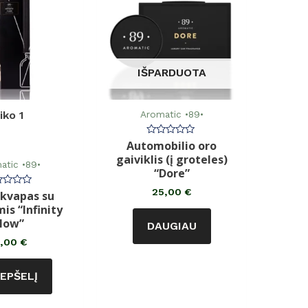
IŠPARDUOTA
Aromatic •89•
iko 1
Automobilio oro
Įvertinimas:
0
gaiviklis (į groteles)
iš
atic •89•
5
“Dore”
25,00
€
kvapas su
rtinimas:
is “Infinity
low”
DAUGIAU
1,00
€
REPŠELĮ