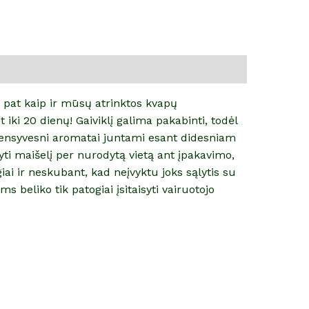
ip pat kaip ir mūsų atrinktos kvapų
iki 20 dienų! Gaiviklį galima pakabinti, todėl
Intensyvesni aromatai juntami esant didesniam
ti maišelį per nurodytą vietą ant įpakavimo,
iai ir neskubant, kad neįvyktu joks sąlytis su
s beliko tik patogiai įsitaisyti vairuotojo