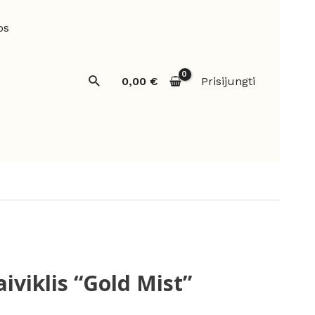
os
Paieška
0,00
€
Prisijungti
iviklis “Gold Mist”