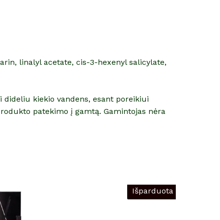
, linalyl acetate, cis-3-hexenyl salicylate,
i dideliu kiekio vandens, esant poreikiui
e produkto patekimo į gamtą. Gamintojas nėra
Išparduota