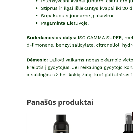
Intensyvesni kvapai juntami esant oro j
Stiprus ir ilgai išliekantys kvapai iki 20 
Supakuotas juodame įpakavime
Pagaminta Lietuvoje.
Sudedamosios dalys:
ISO GAMMA SUPER, methano
d-limonene, benzyl salicylate, citronellol, hydr
Dėmesio:
Laikyti vaikams nepasiekiamoje vietoje
kreiptis į gydytojus. Jei reikalinga gydytojo 
atsakingas už bet kokią žalą, kuri gali atsiras
Panašūs produktai