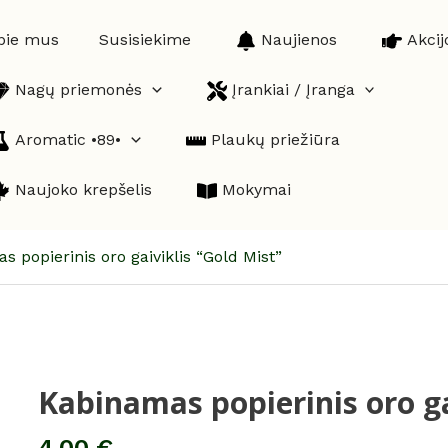
pie mus
Susisiekime
Naujienos
Akcij
Nagų priemonės
Įrankiai / Įranga
Aromatic •89•
Plaukų priežiūra
Naujoko krepšelis
Mokymai
 popierinis oro gaiviklis “Gold Mist”
Kabinamas popierinis oro ga
produkto
kiekis:
Kabinamas