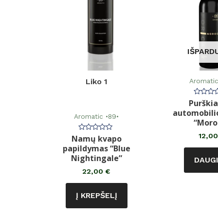
IŠPARD
Aromatic
Liko 1
Purški
Įvertin
0
automobili
iš
Aromatic •89•
5
“Moro
12,0
Namų kvapo
Įvertinimas:
0
papildymas “Blue
iš
5
Nightingale”
DAUG
22,00
€
Į KREPŠELĮ