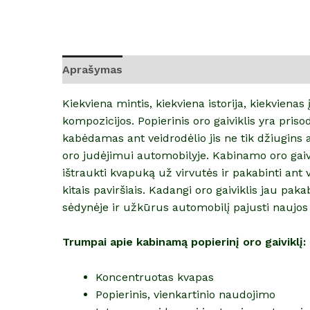
Aprašymas
Atsiliepimai (0)
Kiekviena mintis, kiekviena istorija, kiekviena
kompozicijos. Popierinis oro gaiviklis yra pris
kabėdamas ant veidrodėlio jis ne tik džiugins 
oro judėjimui automobilyje. Kabinamo oro gaiv
ištraukti kvapuką už virvutės ir pakabinti ant 
kitais paviršiais. Kadangi oro gaiviklis jau pak
sėdynėje ir užkūrus automobilį pajusti naujos 
Trumpai apie kabinamą popierinį oro gaiviklį:
Koncentruotas kvapas
Popierinis, vienkartinio naudojimo