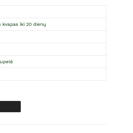
is kvapas iki 20 dienų
pupelė