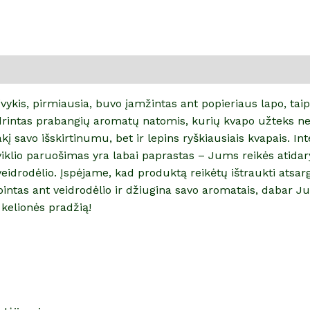
s įvykis, pirmiausia, buvo įamžintas ant popieriaus lapo, ta
odrintas prabangių aromatų natomis, kurių kvapo užteks net 
akį savo išskirtinumu, bet ir lepins ryškiausiais kvapais. 
iklio paruošimas yra labai paprastas – Jums reikės atidary
veidrodėlio. Įspėjame, kad produktą reikėtų ištraukti atsarg
abintas ant veidrodėlio ir džiugina savo aromatais, dabar Jum
kelionės pradžią!