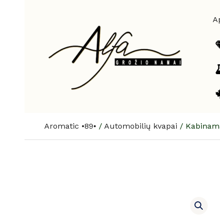
Pereiti
prie
A
turinio
Aromatic •89•
/
Automobilių kvapai
/
Kabinamas