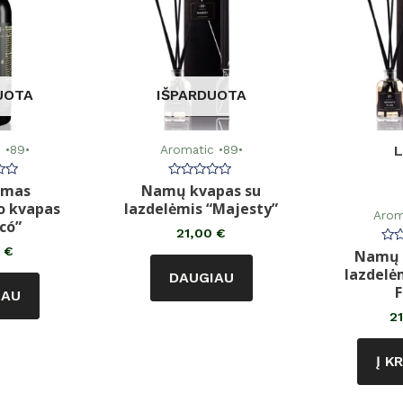
UOTA
IŠPARDUOTA
 •89•
Aromatic •89•
L
amas
Namų kvapas su
imas:
Įvertinimas:
0
o kvapas
lazdelėmis “Majesty”
iš
Arom
5
có”
21,00
€
0
€
Namų 
Įve
0
lazdelėm
DAUGIAU
iš
5
F
IAU
2
Į K