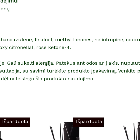
udėjimui
dienų
azulene, linalool, methyl ionones, heliotropine, coumarin
oxy citronellal, rose ketone-4.
. Gali sukelti alergija. Patekus ant odos ar į akis, nuplaut
konsultacija, su savimi turėkite produkto įpakavimą. Venkit
ti dėl neteisingo šio produkto naudojimo.
Išparduota
Išparduota