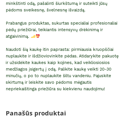
minkštinti odą, pašalinti šiurkštumą ir suteikti jūsų
pėdoms sveikesnę, švelnesnę išvaizdą.
Prabangus produktas, sukurtas specialiai profesionaliai
pėdų priežiūrai, teikiantis intensyvų drėkinimą ir
atgaivinimą.
Naudoti šią kaukę itin paprasta: pirmiausia kruopščiai
nuplaukite ir išdžioviovinkite pėdas. Atidarykite pakuotę
ir užsidėkite kaukes kaip kojines, kad veikliosiosios
medžiagos įsigertų į odą. Palikite kaukę veikti 20-30
minučių, o po to nuplaukite šiltu vandeniu. Pajuskite
skirtumą ir leiskite savo pėdoms mėgautis
nepriekaištinga priežiūra su kiekvienu naudojimu!
Panašūs produktai