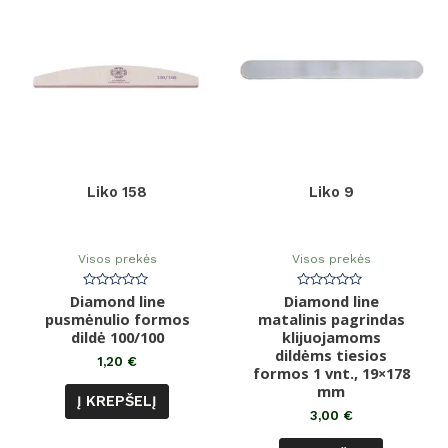
Liko 158
Liko 9
Visos prekės
Visos prekės
Diamond line
Įvertinimas:
Diamond line
Įvertinimas:
0
0
pusmėnulio formos
matalinis pagrindas
iš
iš
dildė 100/100
5
klijuojamoms
5
dildėms tiesios
1,20
€
formos 1 vnt., 19×178
mm
Į KREPŠELĮ
3,00
€