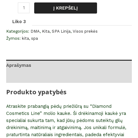
Į KREPŠELĮ
Liko 3
Kategorijos:
DMA
,
Kita
,
SPA Linija
,
Visos prekės
Žymos:
kita
,
spa
Aprašymas
Atsiliepimai (0)
Produkto ypatybės
Atraskite prabangią pėdų priežiūrą su “Diamond
Cosmetics Line” molio kauke. Ši drėkinamoji kaukė yra
specialiai sukurta tam, kad jūsų pėdoms suteiktų gilų
drėkinimą, maitinimą ir atgaivinimą. Jos unikali formulė,
praturtinta natūraliais ingredientais, padeda efektyviai