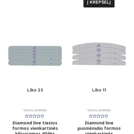
Į KREPŠELĮ
Liko 23
Liko 11
Visos prekės
Visos prekės
Diamond line tiesios
Įvertinimas:
Diamond line
Įvertinimas:
0
0
formos vienkartinės
pusmėnulio formos
iš
iš
klijuojamos dildės
5
vienkartinės
5