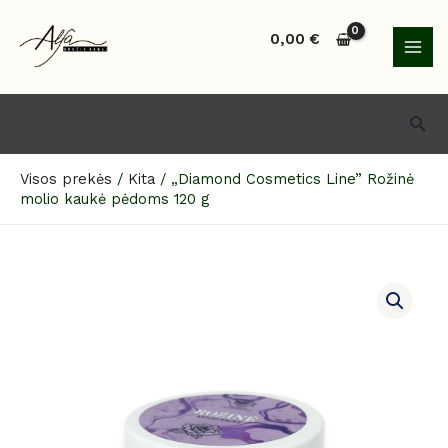
Pereiti
MAI
prie
0,00
€
MEN
turinio
Paie
Visos prekės
/
Kita
/
„Diamond Cosmetics Line” Rožinė
molio kaukė pėdoms 120 g
produkto
kiekis:
„Diamond
Cosmetics
Line”
Rožinė
molio
kaukė