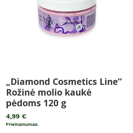
pėdoms
120
g
„Diamond Cosmetics Line”
Rožinė molio kaukė
pėdoms 120 g
4,99
€
Prieinamumas: