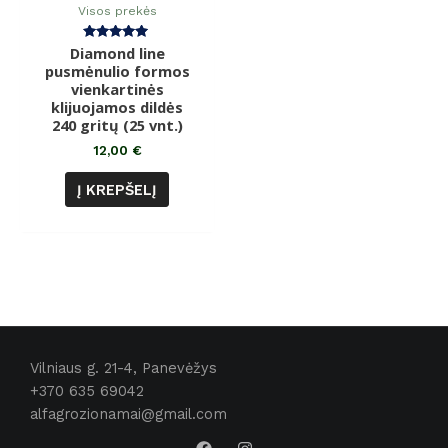
Visos prekės
Diamond line
Įvertinimas:
5.00
pusmėnulio formos
iš 5
vienkartinės
klijuojamos dildės
240 gritų (25 vnt.)
12,00
€
Į KREPŠELĮ
Vilniaus g. 21-4, Panevėžys
+370 635 69042
alfagrozionamai@gmail.com