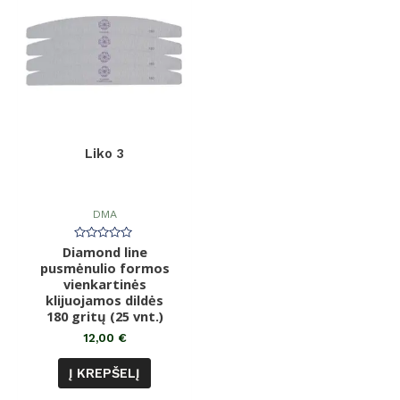
Liko 3
DMA
Diamond line
Įvertinimas:
0
pusmėnulio formos
iš
vienkartinės
5
klijuojamos dildės
180 gritų (25 vnt.)
12,00
€
Į KREPŠELĮ