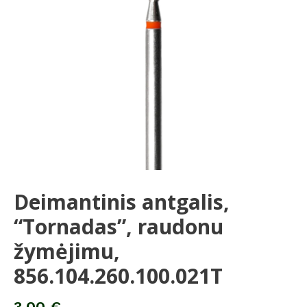
856.104.260.100.021T
Deimantinis antgalis,
“Tornadas”, raudonu
žymėjimu,
856.104.260.100.021T
3,00
€