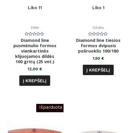
Liko 11
Liko 1
DMA
Dildės
Diamond line
Įvertinimas:
Diamond line tiesios
Įvertinimas:
0
0
pusmėnulio formos
formos dvipusis
iš
iš
vienkartinės
5
poliruoklis 100/180
5
klijuojamos dildės
1,50
€
100 gritų (25 vnt.)
12,00
€
Į KREPŠELĮ
Į KREPŠELĮ
Išparduota