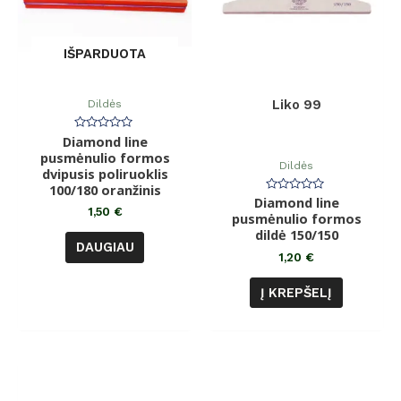
IŠPARDUOTA
Dildės
Liko 99
Diamond line
Įvertinimas:
0
pusmėnulio formos
iš
Dildės
dvipusis poliruoklis
5
100/180 oranžinis
Diamond line
Įvertinimas:
0
1,50
€
pusmėnulio formos
iš
dildė 150/150
5
DAUGIAU
1,20
€
Į KREPŠELĮ