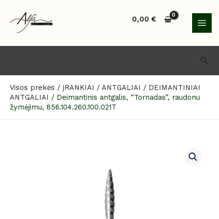
Pereiti
MAI
prie
0,00
€
MEN
turinio
Paie
Visos prekės
/
ĮRANKIAI
/
ANTGALIAI
/
DEIMANTINIAI
ANTGALIAI
/
Deimantinis antgalis, “Tornadas”, raudonu
žymėjimu, 856.104.260.100.021T
produkto
kiekis:
Deimantinis
antgalis,
“Tornadas”,
raudonu
žymėjimu,