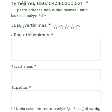
žymėjimu, 856.104.260.100.021T”
El. pašto adresas nebus skelbiamas.
Būtini
laukeliai pažymėti
*
Jūsų įvertinimas
*
Jūsų atsiliepimas
*
Pavadinimas
*
El.paštas
*
Noriu savo interneto naršyklėje išsaugoti vardą,