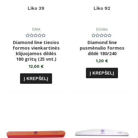
Liko 39
Liko 92
DMA
Dildės
Diamond line tiesios
Įvertinimas:
Diamond line
Įvertinimas:
0
0
formos vienkartinės
pusmėnulio formos
iš
iš
klijuojamos dildės
5
dildė 180/240
5
180 gritų (25 vnt.)
1,20
€
12,00
€
Į KREPŠELĮ
Į KREPŠELĮ