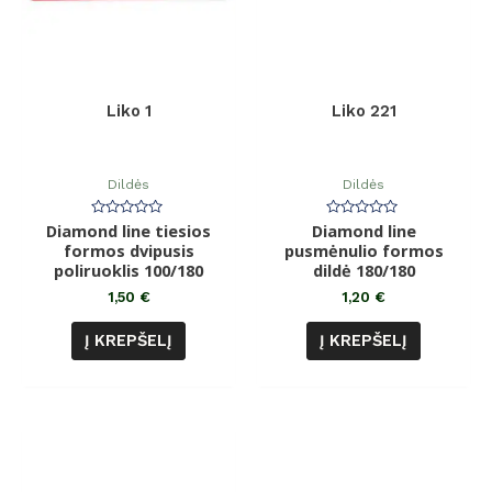
Liko 1
Liko 221
Dildės
Dildės
Diamond line tiesios
Įvertinimas:
Diamond line
Įvertinimas:
0
0
formos dvipusis
pusmėnulio formos
iš
iš
poliruoklis 100/180
5
dildė 180/180
5
1,50
€
1,20
€
Į KREPŠELĮ
Į KREPŠELĮ