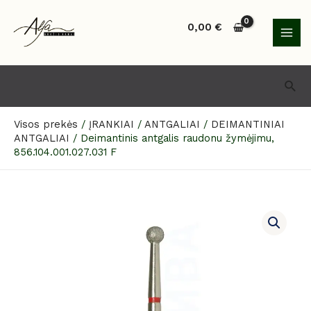
Pereiti
MAI
prie
0,00
€
MEN
turinio
Paie
Visos prekės
/
ĮRANKIAI
/
ANTGALIAI
/
DEIMANTINIAI
ANTGALIAI
/
Deimantinis antgalis raudonu žymėjimu,
856.104.001.027.031 F
produkto
kiekis:
Deimantinis
antgalis
raudonu
žymėjimu,
856.104.001.027.031