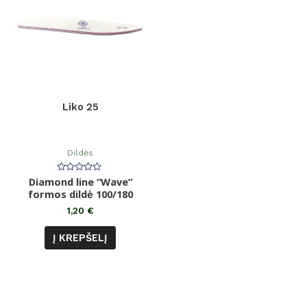
Liko 25
Dildės
Diamond line “Wave”
Įvertinimas:
0
formos dildė 100/180
iš
5
1,20
€
Į KREPŠELĮ