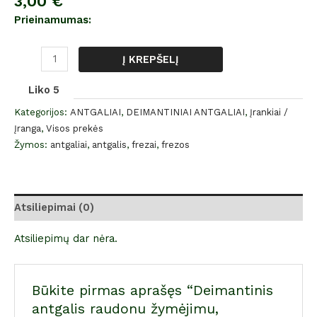
3,00
€
Prieinamumas:
Į KREPŠELĮ
Liko 5
Kategorijos:
ANTGALIAI
,
DEIMANTINIAI ANTGALIAI
,
Įrankiai /
Įranga
,
Visos prekės
Žymos:
antgaliai
,
antgalis
,
frezai
,
frezos
Atsiliepimai (0)
Atsiliepimų dar nėra.
Būkite pirmas aprašęs “Deimantinis
antgalis raudonu žymėjimu,