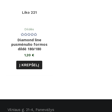
Liko 221
Dildės
Diamond line
Įvertinimas:
0
pusmėnulio formos
iš
dildė 180/180
5
1,20
€
Į KREPŠELĮ
Vilniaus g. 21-4, Panevėžys