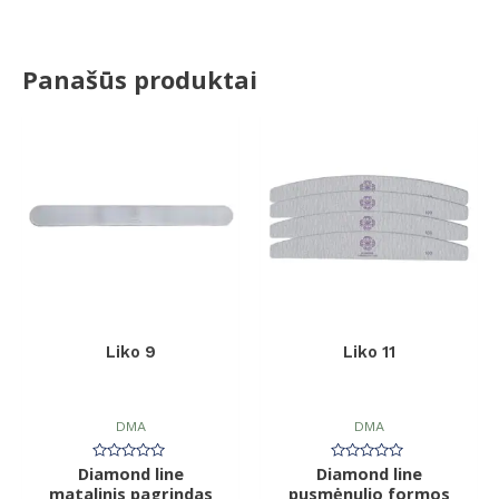
Panašūs produktai
Liko 9
Liko 11
DMA
DMA
Diamond line
Įvertinimas:
Diamond line
Įvertinimas:
0
0
matalinis pagrindas
pusmėnulio formos
iš
iš