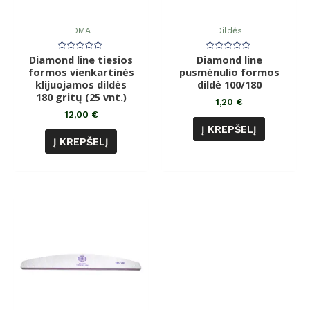
DMA
Dildės
Diamond line tiesios
Įvertinimas:
Diamond line
Įvertinimas:
0
0
formos vienkartinės
pusmėnulio formos
iš
iš
klijuojamos dildės
5
dildė 100/180
5
180 gritų (25 vnt.)
1,20
€
12,00
€
Į KREPŠELĮ
Į KREPŠELĮ