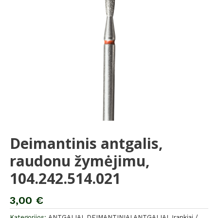
Deimantinis antgalis,
raudonu žymėjimu,
104.242.514.021
3,00
€
Kategorijos:
ANTGALIAI
,
DEIMANTINIAI ANTGALIAI
,
Įrankiai /