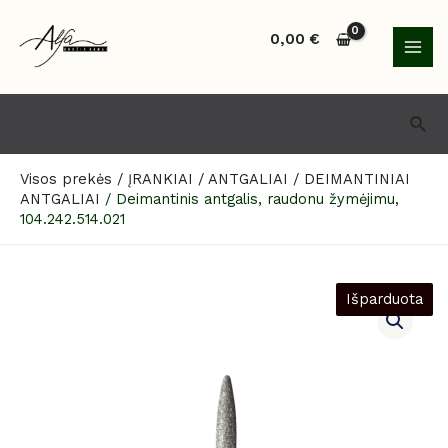
Pereiti
MAI
prie
0,00
€
MEN
turinio
Paie
Visos prekės
/
ĮRANKIAI
/
ANTGALIAI
/
DEIMANTINIAI
ANTGALIAI
/
Deimantinis antgalis, raudonu žymėjimu,
104.242.514.021
Išparduota