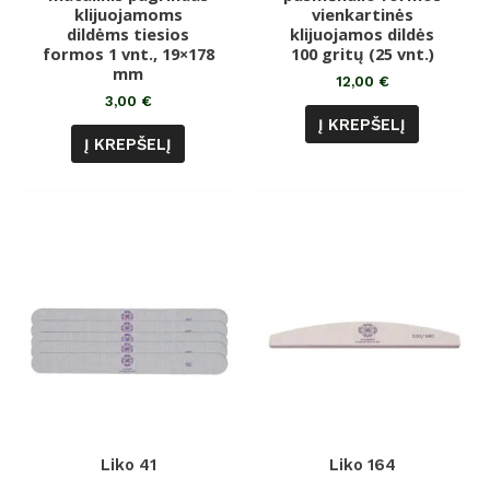
klijuojamoms
5
vienkartinės
5
dildėms tiesios
klijuojamos dildės
formos 1 vnt., 19×178
100 gritų (25 vnt.)
mm
12,00
€
3,00
€
Į KREPŠELĮ
Į KREPŠELĮ
Liko 41
Liko 164