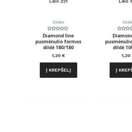
Liko 221
Liko 
Dildės
Dild
Diamond line
Diamond
Įvertinimas:
Įvertin
0
0
pusmėnulio formos
pusmėnuli
iš
iš
5
5
dildė 180/180
dildė 10
1,20
€
1,20
Į KREPŠELĮ
Į KREP