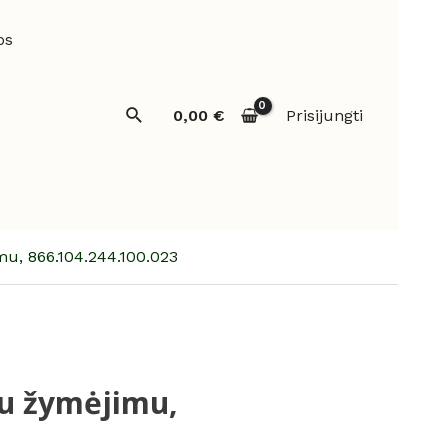
os
Paieška
0,00
€
Prisijungti
mu, 866.104.244.100.023
nu žymėjimu,