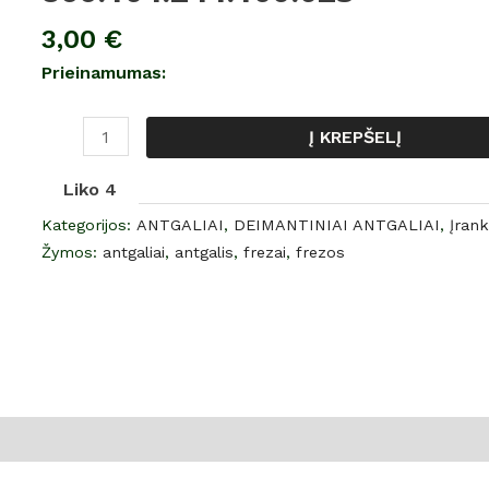
antgalis
3,00
€
mėlynu
Prieinamumas:
žymėjimu,
866.104.244.100.023
Į KREPŠELĮ
Liko 4
Kategorijos:
ANTGALIAI
,
DEIMANTINIAI ANTGALIAI
,
Įrank
Žymos:
antgaliai
,
antgalis
,
frezai
,
frezos