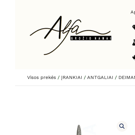
Pereiti
prie
A
turinio
Visos prekės
/
ĮRANKIAI
/
ANTGALIAI
/
DEIMA