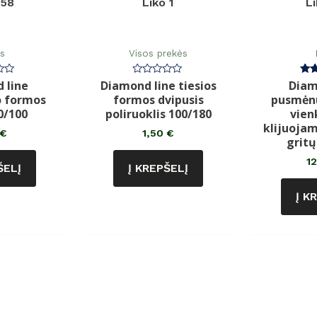
158
Liko 1
L
ės
Visos prekės
 line
Diamond line tiesios
Diam
imas:
Įvertinimas:
Įve
0
o formos
formos dvipusis
pusmėnu
iš
5
0/100
poliruoklis 100/180
vien
klijuojam
€
1,50
€
gritų
1
ŠELĮ
Į KREPŠELĮ
Į K