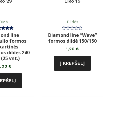
iko 29
Liko 15
DMA
Dildės
ond line
Diamond line “Wave”
rtinimas:
Įvertinimas:
5.00
0
lio formos
formos dildė 150/150
iš 5
iš
5
kartinės
1,20
€
os dildės 240
 (25 vnt.)
Į KREPŠELĮ
2,00
€
REPŠELĮ