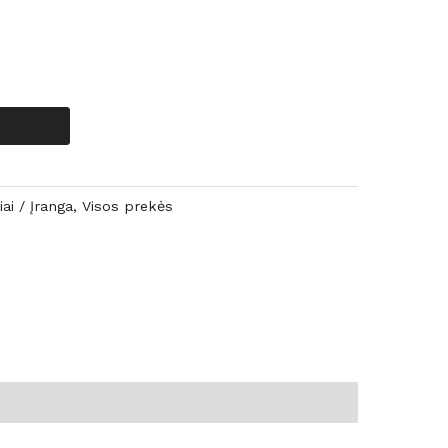
iai / Įranga
,
Visos prekės