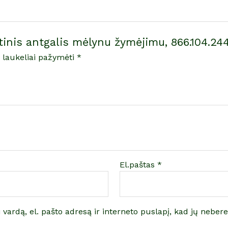
inis antgalis mėlynu žymėjimu, 866.104.244
i laukeliai pažymėti
*
El.paštas
*
vardą, el. pašto adresą ir interneto puslapį, kad jų nebereik