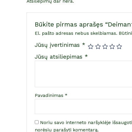
Atsiliepimų dar nėra.
Būkite pirmas aprašęs “Deimant
El. pašto adresas nebus skelbiamas.
Būtin
Jūsų įvertinimas
*
Jūsų atsiliepimas
*
Pavadinimas
*
Noriu savo interneto naršyklėje išsaugoti 
norėsiu parašyti komentarą.