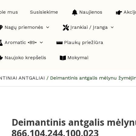
pie mus
Susisiekime
Naujienos
Akcij
Nagų priemonės
Įrankiai / Įranga
Aromatic •89•
Plaukų priežiūra
Naujoko krepšelis
Mokymai
NTINIAI ANTGALIAI
/
Deimantinis antgalis mėlynu žymėji
Deimantinis antgalis mėly
produkto
kiekis:
866.104.244.100.023
Deimantinis