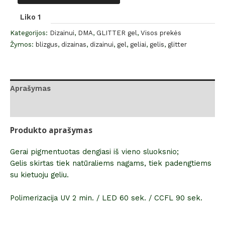
Liko 1
Kategorijos:
Dizainui
,
DMA
,
GLITTER gel
,
Visos prekės
Žymos:
blizgus
,
dizainas
,
dizainui
,
gel
,
geliai
,
gelis
,
glitter
Aprašymas
Atsiliepimai (0)
Produkto aprašymas
Gerai pigmentuotas dengiasi iš vieno sluoksnio;
Gelis skirtas tiek natūraliems nagams, tiek padengtiems
su kietuoju geliu.
Polimerizacija UV 2 min. / LED 60 sek. / CCFL 90 sek.