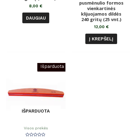
pusmėnulio formos
iš 5
8,00
€
vienkartinės
klijuojamos dildės
DAUGIAU
240 gritų (25 vnt.)
12,00
€
Į KREPŠELĮ
Išparduota
IŠPARDUOTA
Visos prekės