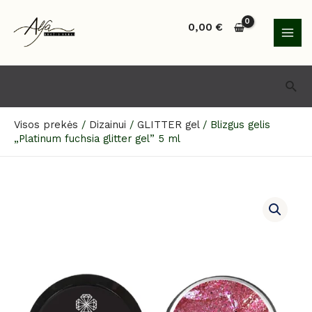
Pereiti
MAI
prie
0,00
€
MEN
turinio
Paie
Visos prekės
/
Dizainui
/
GLITTER gel
/
Blizgus gelis
„Platinum fuchsia glitter gel” 5 ml
produkto
kiekis:
Blizgus
gelis
„Platinum
fuchsia
glitter
gel”