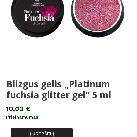
5
ml
Blizgus gelis „Platinum
fuchsia glitter gel” 5 ml
10,00
€
Prieinamumas:
Į KREPŠELĮ