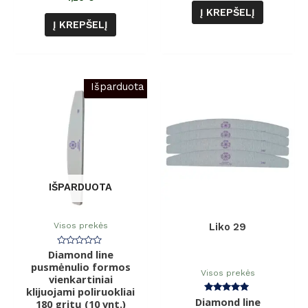
Į KREPŠELĮ
Į KREPŠELĮ
Išparduota
IŠPARDUOTA
Visos prekės
Liko 29
Diamond line
Įvertinimas:
0
pusmėnulio formos
iš
Visos prekės
vienkartiniai
5
klijuojami poliruokliai
Diamond line
Įvertinimas:
180 gritų (10 vnt.)
5.00