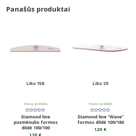
Panašūs produktai
Liko 158
Liko 25
Visos prekės
Visos prekės
Diamond line
Įvertinimas:
Diamond line “Wave”
Įvertinimas:
0
0
pusmėnulio formos
formos dildė 100/180
iš
iš
dildė 100/100
5
5
1,20
€
1,20
€