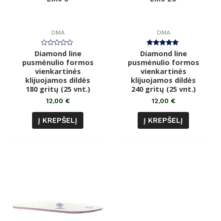
DMA
DMA
Diamond line
Įvertinimas:
Diamond line
Įvertinimas:
0
5.00
pusmėnulio formos
pusmėnulio formos
iš
iš 5
vienkartinės
5
vienkartinės
klijuojamos dildės
klijuojamos dildės
180 gritų (25 vnt.)
240 gritų (25 vnt.)
12,00
€
12,00
€
Į KREPŠELĮ
Į KREPŠELĮ