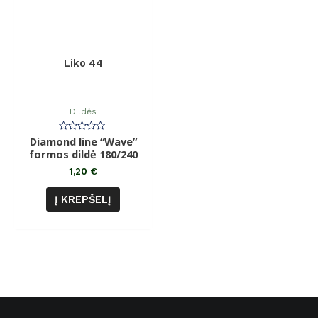
Liko 44
Dildės
Diamond line “Wave”
Įvertinimas:
0
formos dildė 180/240
iš
5
1,20
€
Į KREPŠELĮ