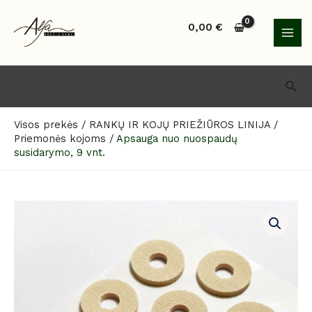
Pereiti
MAI
prie
0,00
€
MEN
turinio
Paie
Visos prekės
/
RANKŲ IR KOJŲ PRIEŽIŪROS LINIJA
/
Priemonės kojoms
/
Apsauga nuo nuospaudų
susidarymo, 9 vnt.
produkto
kiekis:
Apsauga
nuo
nuospaudų
susidarymo,
9