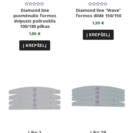
Diamond line
Įvertinimas:
Diamond line “Wave”
Įvertinimas:
0
0
pusmėnulio formos
formos dildė 150/150
iš
iš
dvipusis poliruoklis
5
5
1,20
€
100/180 pilkas
1,50
€
Į KREPŠELĮ
Į KREPŠELĮ
Liko 3
Liko 29