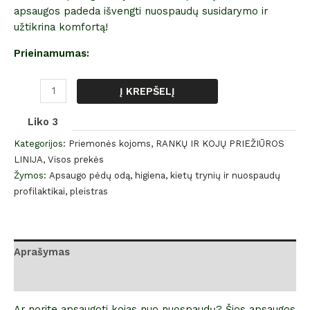
apsaugos padeda išvengti nuospaudų susidarymo ir
užtikrina komfortą!
Prieinamumas:
Į KREPŠELĮ
Liko 3
Kategorijos:
Priemonės kojoms
,
RANKŲ IR KOJŲ PRIEŽIŪROS
LINIJA
,
Visos prekės
Žymos:
Apsaugo pėdų odą
,
higiena
,
kietų trynių ir nuospaudų
profilaktikai
,
pleistras
Aprašymas
Atsiliepimai (0)
Ar norite apsaugoti kojas nuo nuospaudų? Šios apsaugos