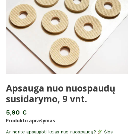
vnt.
Apsauga nuo nuospaudų
susidarymo, 9 vnt.
5,90
€
Produkto aprašymas
Ar norite apsaugoti kojas nuo nuospaudų?
Šios