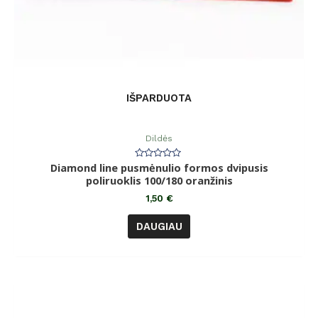
IŠPARDUOTA
Dildės
Diamond line pusmėnulio formos dvipusis
Įvertinimas:
0
poliruoklis 100/180 oranžinis
iš
5
1,50
€
DAUGIAU