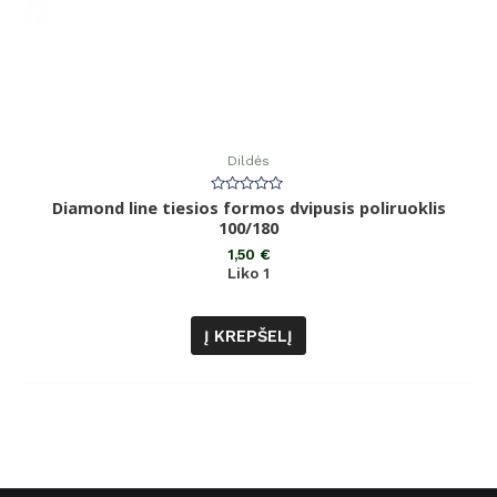
Dildės
Diamond line tiesios formos dvipusis poliruoklis
Įvertinimas:
0
100/180
iš
5
1,50
€
Liko 1
Į KREPŠELĮ