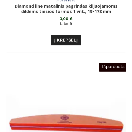
Diamond line matalinis pagrindas klijuojamoms
Įvertinimas:
0
dildėms tiesios formos 1 vnt., 19×178 mm
iš
5
3,00
€
Liko 9
Į KREPŠELĮ
Išparduota