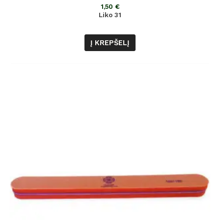
5
1,50
€
Liko 31
Į KREPŠELĮ