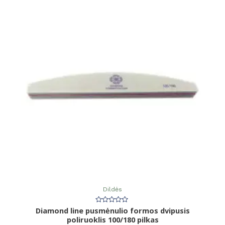
Dildės
Diamond line pusmėnulio formos dvipusis
Įvertinimas:
0
poliruoklis 100/180 pilkas
iš