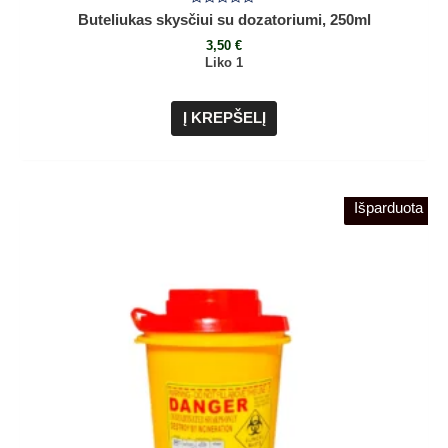
Įvertinimas:
Buteliukas skysčiui su dozatoriumi, 250ml
0
iš
3,50
€
5
Liko 1
Į KREPŠELĮ
Išparduota