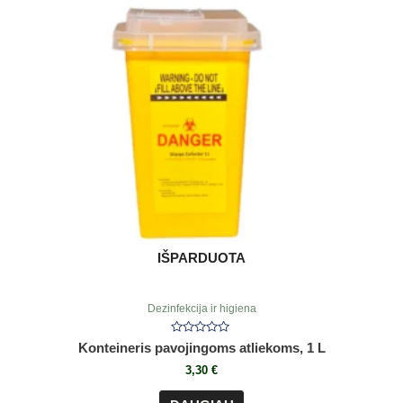
IŠPARDUOTA
Dezinfekcija ir higiena
Įvertinimas:
Konteineris pavojingoms atliekoms, 1 L
0
iš
3,30
€
5