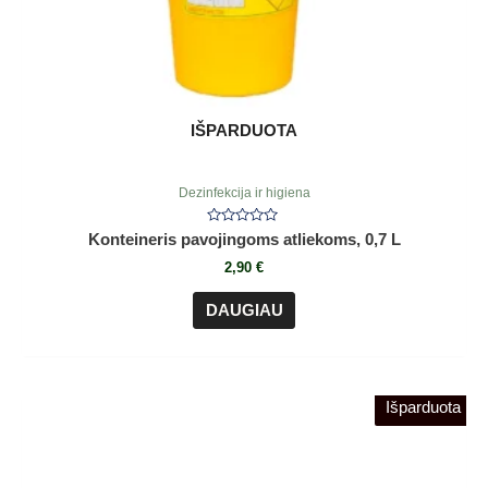
IŠPARDUOTA
Dezinfekcija ir higiena
Įvertinimas:
Konteineris pavojingoms atliekoms, 0,7 L
0
iš
2,90
€
5
DAUGIAU
Išparduota