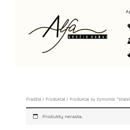
Pereiti
prie
A
turinio
Pradžia
/
Produktai
/ Produktai su žymomis “stale
Produktų nerasta.