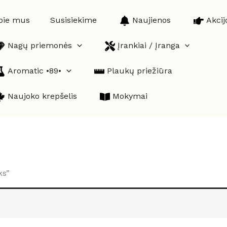
pie mus
Susisiekime
Naujienos
Akcij
Nagų priemonės
Įrankiai / Įranga
Aromatic •89•
Plaukų priežiūra
Naujoko krepšelis
Mokymai
ks”