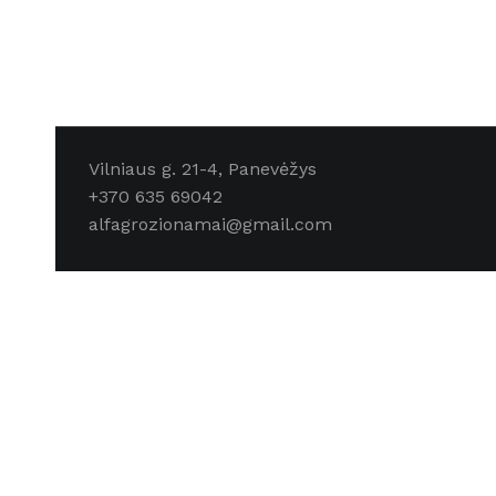
Vilniaus g. 21-4, Panevėžys
+370 635 69042
alfagrozionamai@gmail.com