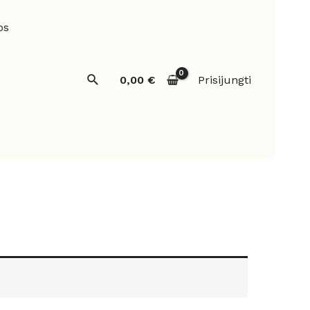
os
Paieška
0,00
€
Prisijungti