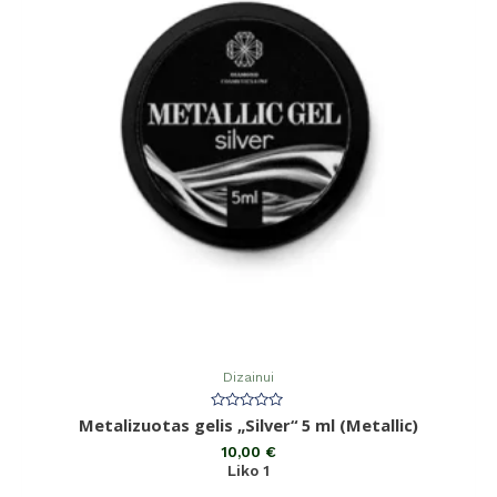
Dizainui
Įvertinimas:
Metalizuotas gelis „Silver“ 5 ml (Metallic)
0
iš
10,00
€
5
Liko 1