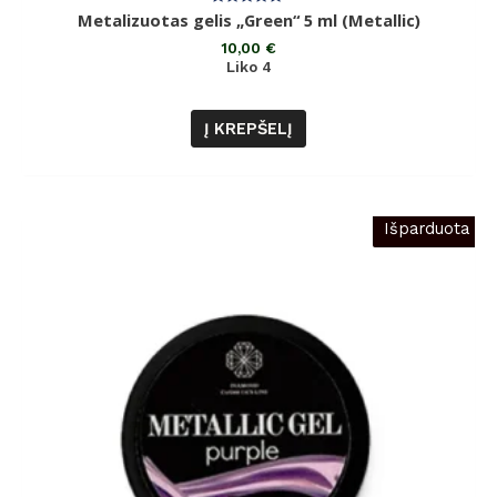
Įvertinimas:
Metalizuotas gelis „Green“ 5 ml (Metallic)
0
iš
10,00
€
5
Liko 4
Į KREPŠELĮ
Išparduota