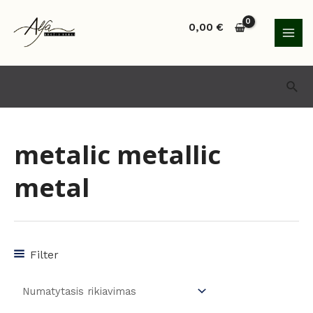
Pereiti
MAI
prie
0,00
€
MEN
turinio
Paie
metalic metallic
metal
Filter