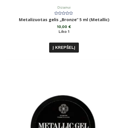
Dizainui
Įvertinimas:
Metalizuotas gelis „Bronze“ 5 ml (Metallic)
0
iš
10,00
€
5
Liko 1
Į KREPŠELĮ