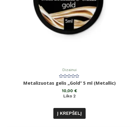
Dizainui
Įvertinimas:
Metalizuotas gelis „Gold“ 5 ml (Metallic)
0
iš
10,00
€
5
Liko 2
Į KREPŠELĮ