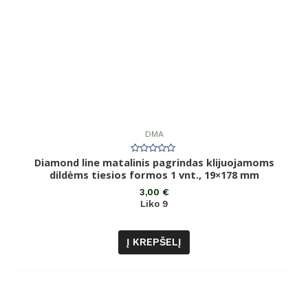
DMA
Diamond line matalinis pagrindas klijuojamoms
Įvertinimas:
0
dildėms tiesios formos 1 vnt., 19×178 mm
iš
5
3,00
€
Liko 9
Į KREPŠELĮ