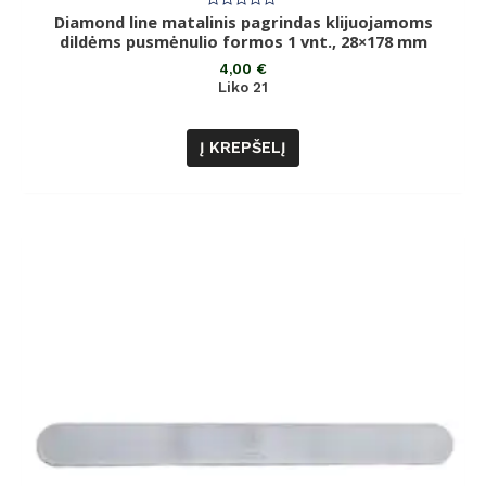
Diamond line matalinis pagrindas klijuojamoms
Įvertinimas:
0
dildėms pusmėnulio formos 1 vnt., 28×178 mm
iš
5
4,00
€
Liko 21
Į KREPŠELĮ