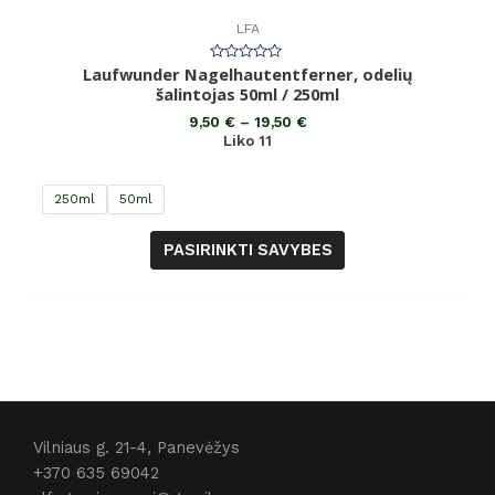
LFA
Laufwunder Nagelhautentferner, odelių
Įvertinimas:
0
šalintojas 50ml / 250ml
iš
5
9,50
€
–
19,50
€
Liko 11
250ml
50ml
PASIRINKTI SAVYBES
Vilniaus g. 21-4, Panevėžys
+370 635 69042