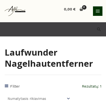
Pereiti
MAI
prie
0,00
€
MEN
turinio
Paie
Laufwunder
Nagelhautentferner
Filter
Rezultatų: 1