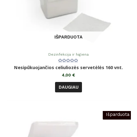
IŠPARDUOTA
Dezinfekcija ir higiena
Įvertinimas:
Nesipūkuojančios celiuliozės servetėlės 160 vnt.
0
iš
4,00
€
5
DAUGIAU
Išparduota