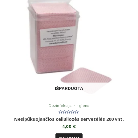
IŠPARDUOTA
Dezinfekcija ir higiena
Įvertinimas:
Nesipūkuojančios celiuliozės servetėlės 200 vnt.
0
iš
4,00
€
5