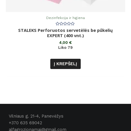
Dezinfekcija ir higiena
STALEKS Perforuotos servetėlės ​​be pūkelių
Įvertinimas:
0
EXPERT (400 vnt.)
iš
5
4,00
€
Liko 79
Į KREPŠELĮ
Vilniaus g. 21-4, Panevėžys
+370 635 69042
alfagrozionamai@gmail.com