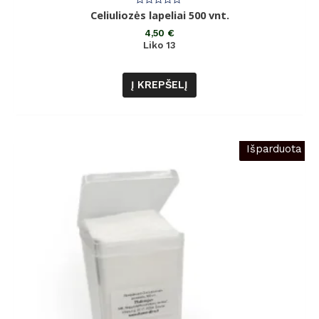
Įvertinimas:
Celiuliozės lapeliai 500 vnt.
0
iš
4,50
€
5
Liko 13
Į KREPŠELĮ
Išparduota