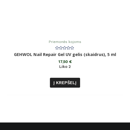
Priemonės kojoms
Įvertinimas:
GEHWOL Nail Repair Gel UV gelis (skaidrus), 5 ml
0
iš
17,50
€
5
Liko 2
Į KREPŠELĮ