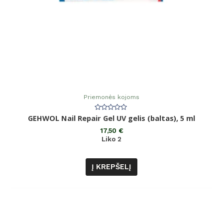
Priemonės kojoms
Įvertinimas:
GEHWOL Nail Repair Gel UV gelis (baltas), 5 ml
0
iš
17,50
€
5
Liko 2
Į KREPŠELĮ