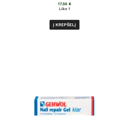
iš
17,50
€
5
Liko 1
Į KREPŠELĮ