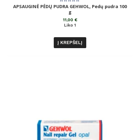
APSAUGINĖ PĖDŲ PUDRA GEHWOL, Pedų pudra 100
Įvertinimas:
0
g
iš
5
11,00
€
Liko 1
Į KREPŠELĮ