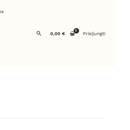
os
Paieška
0,00
€
Prisijungti