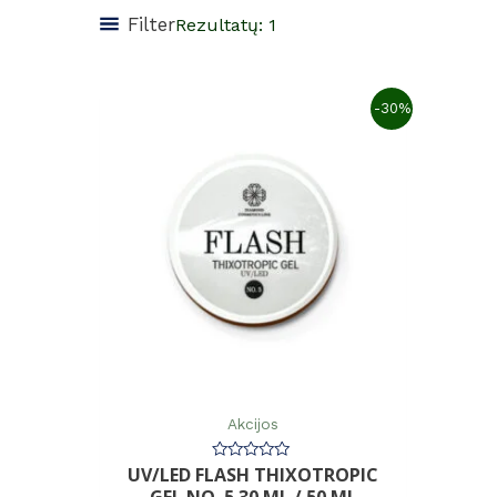
Filter
Rezultatų: 1
-30%
Akcijos
UV/LED FLASH THIXOTROPIC
Įvertinimas:
0