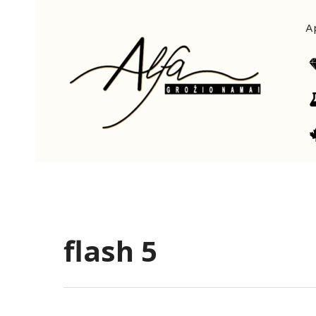
Pereiti
prie
A
turinio
flash 5