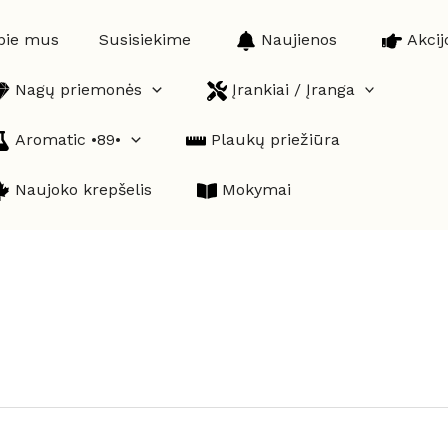
pie mus
Susisiekime
Naujienos
Akcij
Nagų priemonės
Įrankiai / Įranga
Aromatic •89•
Plaukų priežiūra
Naujoko krepšelis
Mokymai