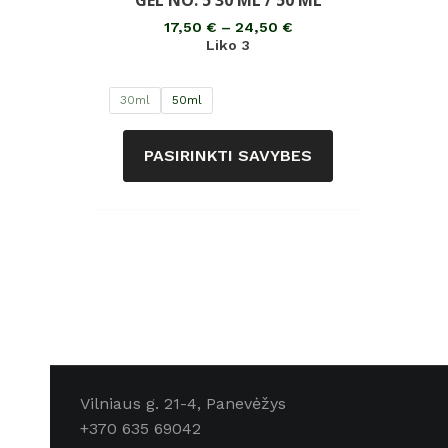
GEL NO. 5 30 ML / 50 ML
iš
5
17,50
€
–
24,50
€
Liko 3
30ml
50ml
PASIRINKTI SAVYBES
Vilniaus g. 21-4, Panevėžys
+370 635 69042