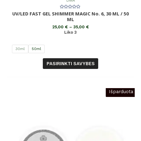
DMA
UV/LED FAST GEL SHIMMER MAGIC No. 6, 30 ML / 50
Įvertinimas:
0
ML
iš
5
25,00
€
–
35,00
€
Liko 3
30ml
50ml
PASIRINKTI SAVYBES
Išparduota