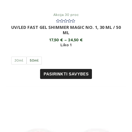
Akcija 30 proc
UV/LED FAST GEL SHIMMER MAGIC NO. 1, 30 ML / 50
Įvertinimas:
0
ML
iš
5
17,50
€
–
24,50
€
Liko 1
30ml
50ml
PASIRINKTI SAVYBES