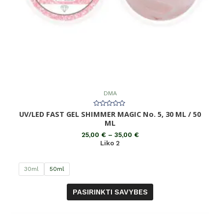
DMA
UV/LED FAST GEL SHIMMER MAGIC No. 5, 30 ML / 50
Įvertinimas:
0
ML
iš
5
25,00
€
–
35,00
€
Liko 2
30ml
50ml
PASIRINKTI SAVYBES