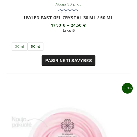
Akcija 30 proc
Įvertinimas:
UV/LED FAST GEL CRYSTAL 30 ML / 50 ML
0
iš
17,50
€
–
24,50
€
5
Liko 5
30ml
50ml
PASIRINKTI SAVYBES
-30%