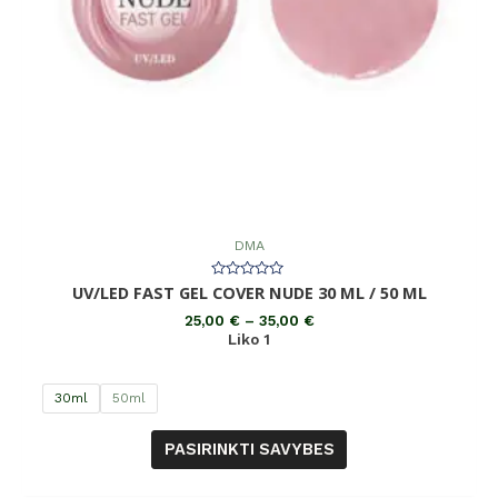
DMA
Įvertinimas:
UV/LED FAST GEL COVER NUDE 30 ML / 50 ML
0
iš
25,00
€
–
35,00
€
5
Liko 1
30ml
50ml
PASIRINKTI SAVYBES