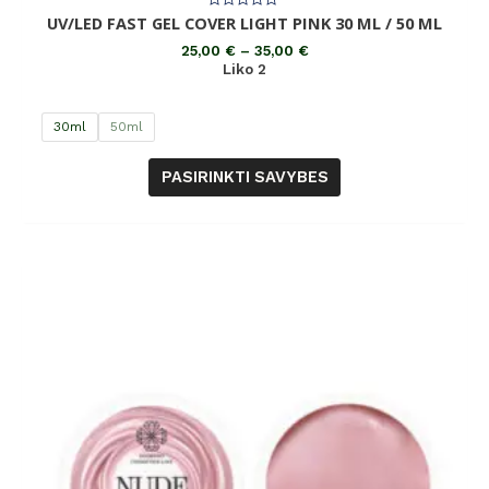
Įvertinimas:
UV/LED FAST GEL COVER LIGHT PINK 30 ML / 50 ML
0
iš
25,00
€
–
35,00
€
5
Liko 2
30ml
50ml
PASIRINKTI SAVYBES