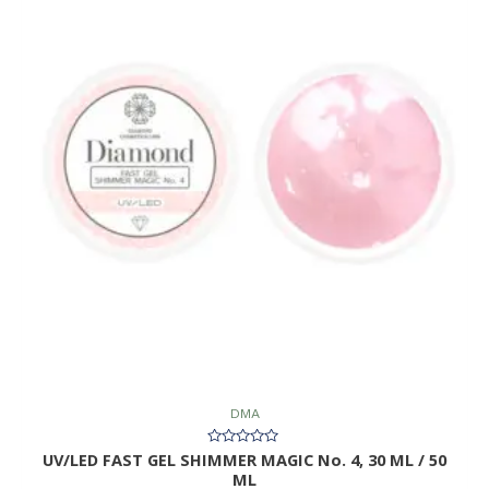
DMA
UV/LED FAST GEL SHIMMER MAGIC No. 4, 30 ML / 50
Įvertinimas:
0
ML
iš