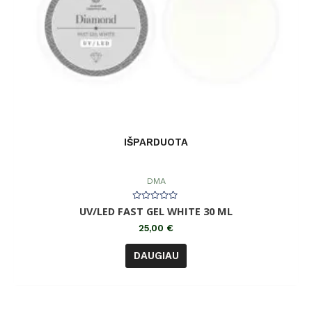
IŠPARDUOTA
DMA
Įvertinimas:
UV/LED FAST GEL WHITE 30 ML
0
iš
25,00
€
5
DAUGIAU