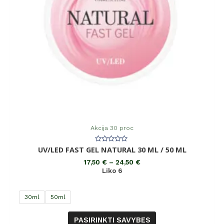
Akcija 30 proc
Įvertinimas:
UV/LED FAST GEL NATURAL 30 ML / 50 ML
0
iš
17,50
€
–
24,50
€
5
Liko 6
30ml
50ml
PASIRINKTI SAVYBES