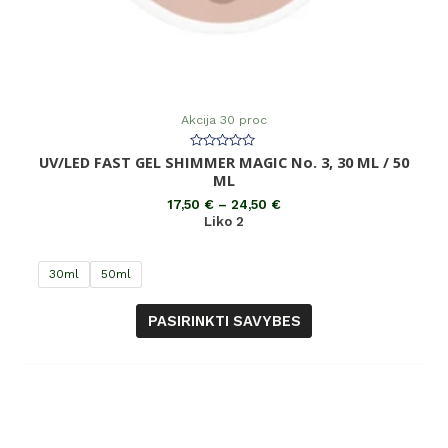
Akcija 30 proc
UV/LED FAST GEL SHIMMER MAGIC No. 3, 30 ML / 50
Įvertinimas:
0
ML
iš
5
17,50
€
–
24,50
€
Liko 2
30ml
50ml
PASIRINKTI SAVYBES