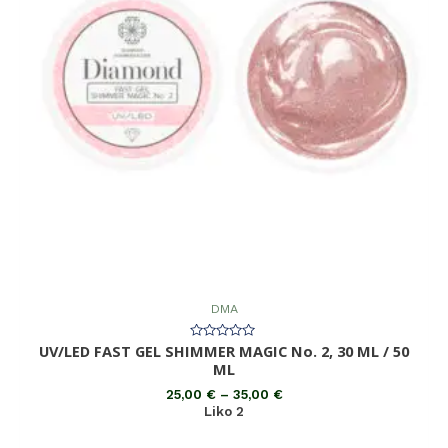
DMA
UV/LED FAST GEL SHIMMER MAGIC No. 2, 30 ML / 50
Įvertinimas:
0
ML
iš
5
25,00
€
–
35,00
€
Liko 2