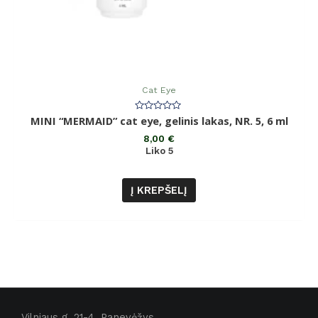
Cat Eye
Įvertinimas:
MINI “MERMAID” cat eye, gelinis lakas, NR. 5, 6 ml
0
iš
8,00
€
5
Liko 5
Į KREPŠELĮ
Vilniaus g. 21-4, Panevėžys