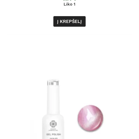
5
Liko 1
Į KREPŠELĮ