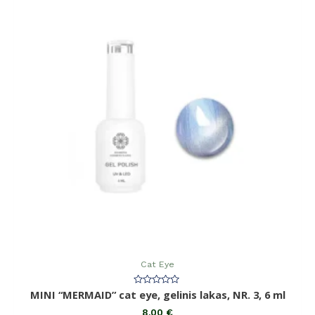
Cat Eye
Įvertinimas:
MINI “MERMAID” cat eye, gelinis lakas, NR. 3, 6 ml
0
iš
8,00
€