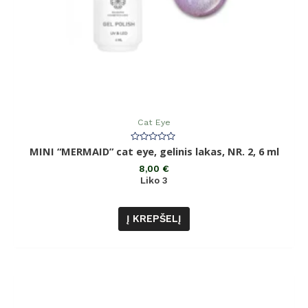
Cat Eye
Įvertinimas:
MINI “MERMAID” cat eye, gelinis lakas, NR. 2, 6 ml
0
iš
8,00
€
5
Liko 3
Į KREPŠELĮ