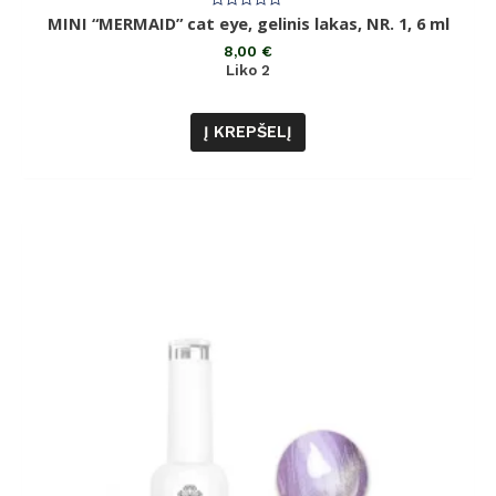
Įvertinimas:
MINI “MERMAID” cat eye, gelinis lakas, NR. 1, 6 ml
0
iš
8,00
€
5
Liko 2
Į KREPŠELĮ