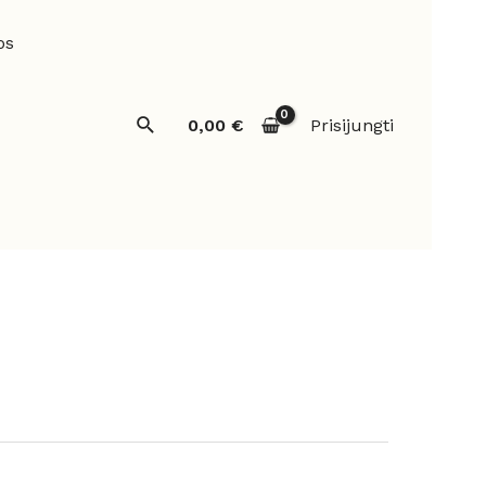
os
Paieška
0,00
€
Prisijungti