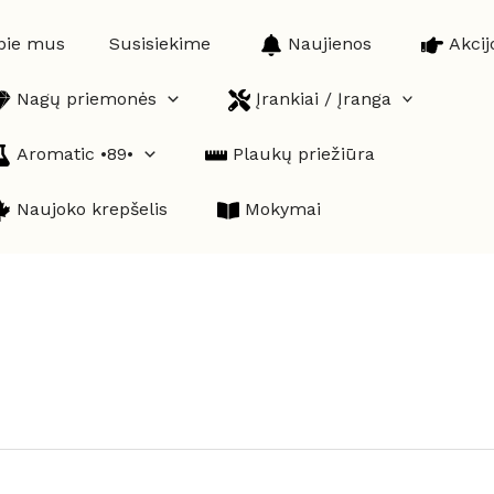
pie mus
Susisiekime
Naujienos
Akcij
Nagų priemonės
Įrankiai / Įranga
Aromatic •89•
Plaukų priežiūra
Naujoko krepšelis
Mokymai