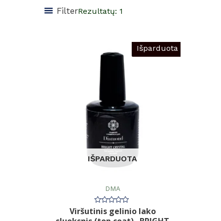
Filter
Rezultatų: 1
Išparduota
IŠPARDUOTA
DMA
Viršutinis gelinio lako
Įvertinimas:
0