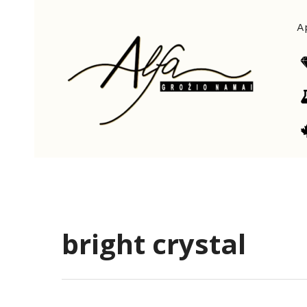
Pereiti
prie
A
turinio
bright crystal