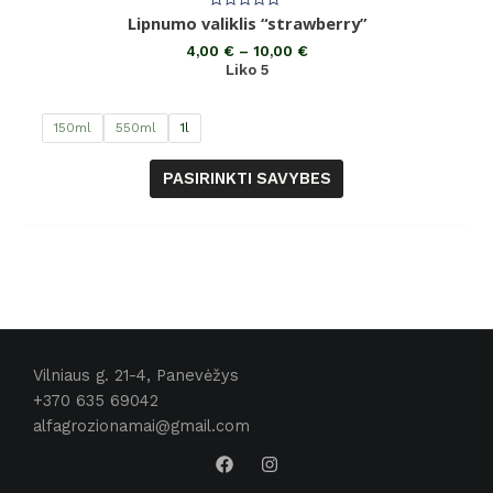
Įvertinimas:
Lipnumo valiklis “strawberry”
0
iš
4,00
€
–
10,00
€
5
Liko 5
150ml
550ml
1l
PASIRINKTI SAVYBES
Vilniaus g. 21-4, Panevėžys
+370 635 69042
alfagrozionamai@gmail.com