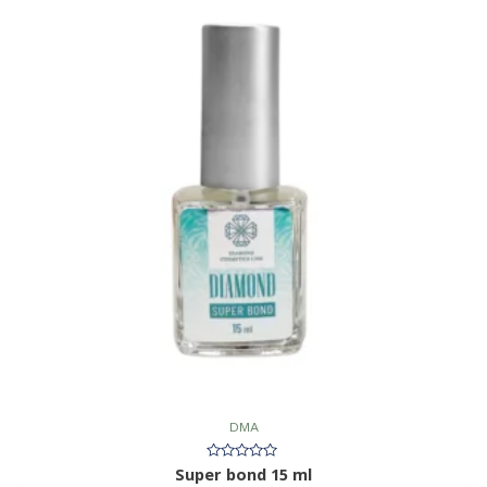
DMA
Įvertinimas:
Super bond 15 ml
0