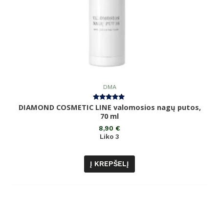
DMA
DIAMOND COSMETIC LINE valomosios nagų putos,
Įvertinimas:
5.00
70 ml
iš 5
8,90
€
Liko 3
Į KREPŠELĮ