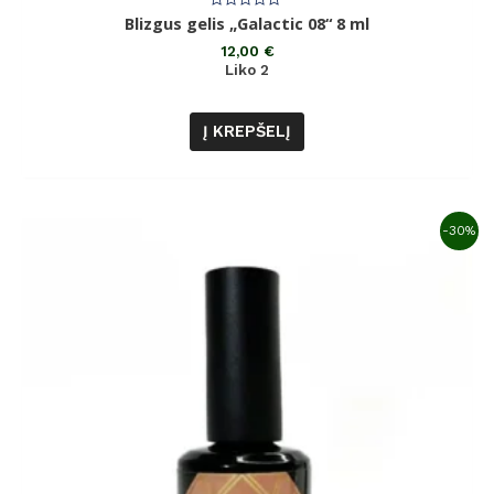
Įvertinimas:
Blizgus gelis „Galactic 08“ 8 ml
0
iš
12,00
€
5
Liko 2
Į KREPŠELĮ
-30%