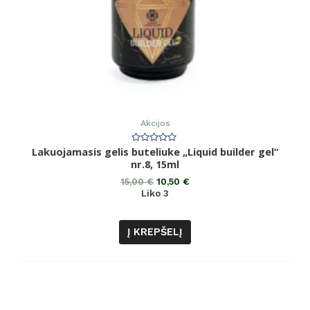
Akcijos
Lakuojamasis gelis buteliuke „Liquid builder gel“
Įvertinimas:
0
nr.8, 15ml
iš
5
15,00
€
10,50
€
Liko 3
Į KREPŠELĮ