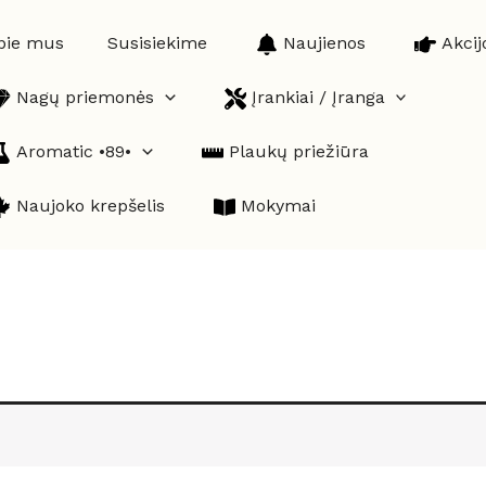
pie mus
Susisiekime
Naujienos
Akcij
Nagų priemonės
Įrankiai / Įranga
Aromatic •89•
Plaukų priežiūra
Naujoko krepšelis
Mokymai