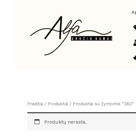
Pereiti
prie
A
turinio
Pradžia
/
Produktai
/ Produktai su žymomis “383”
Produktų nerasta.