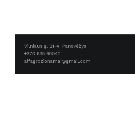
Vilniaus g. 21-4, Panevėžys
+370 635 69042
alfagrozionamai@gmail.com