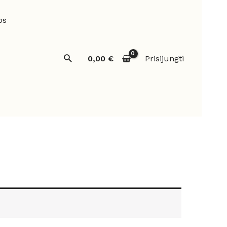
os
Paieška
0,00
€
Prisijungti