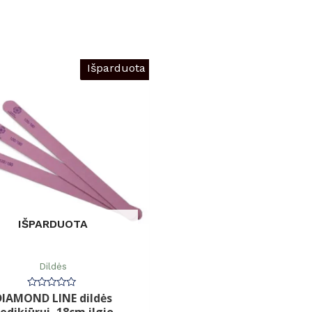
Išparduota
IŠPARDUOTA
Dildės
DIAMOND LINE dildės
Įvertinimas:
0