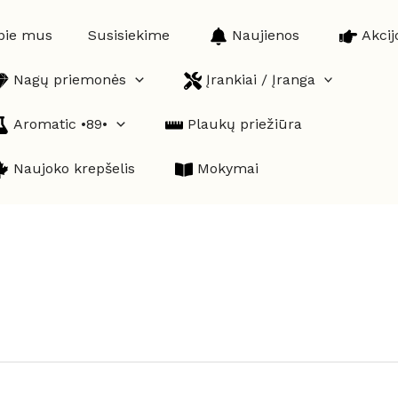
pie mus
Susisiekime
Naujienos
Akcij
Nagų priemonės
Įrankiai / Įranga
Aromatic •89•
Plaukų priežiūra
Naujoko krepšelis
Mokymai