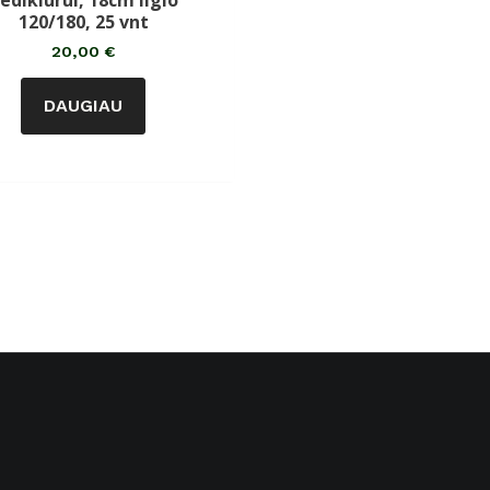
edikiūrui, 18cm ilgio
iš
5
120/180, 25 vnt
20,00
€
DAUGIAU