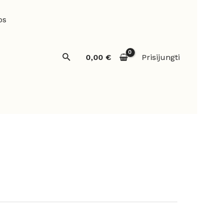
os
Paieška
0,00
€
Prisijungti