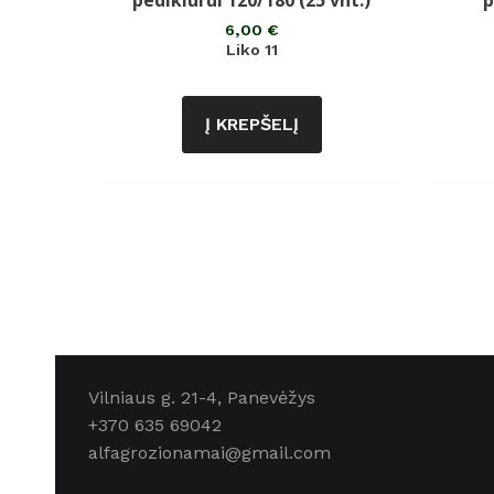
pedikiūrui 120/180 (25 vnt.)
p
iš
5
6,00
€
Liko 11
Į KREPŠELĮ
Vilniaus g. 21-4, Panevėžys
+370 635 69042
alfagrozionamai@gmail.com