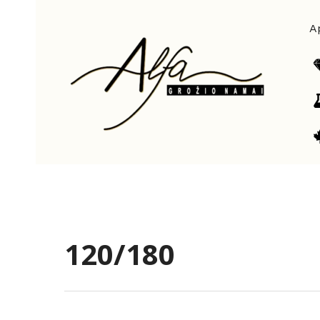
Pereiti
prie
A
turinio
120/180